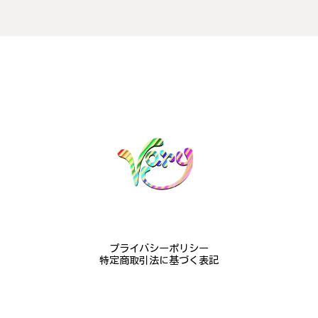
梨モチーフの作品を探していて、梨の花の指輪を見つ
け購入させていただきました。優美な枝のラインに可
憐な花が連なっている指輪、実物は写真で見る以上に
素晴らしかったです。梱包も丁寧にしていただき、安
心して受け取ることが出来ました。本当にありがとう
ございました。大切にします。
この度は梨の花の指輪をお選びいただ
き、誠にありがとうございました。お客
様にご満足いただけたこと、大変嬉しく
思っております。これからも心を込めた
作品をお届けできるよう努めてまいりま
すので、どうぞ末永くご愛用ください。
またのご利用を心よりお待ちしておりま
す。
プライバシーポリシー
特定商取引法に基づく表記
梅の花のかんざし - まるで本物の梅の花が咲いているかのような繊細さ K145
2024/08/17