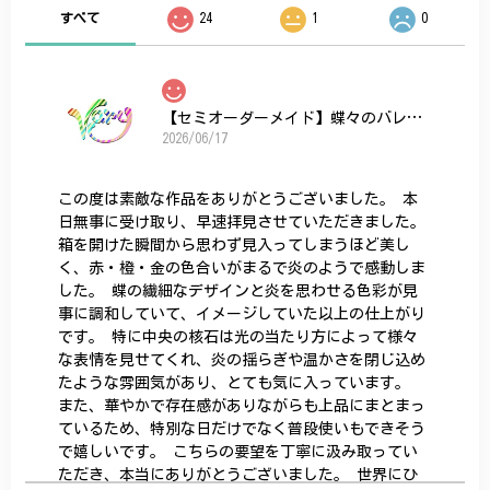
すべて
24
1
0
【セミオーダーメイド】蝶々のバレッタ
2026/06/17
この度は素敵な作品をありがとうございました。 本
日無事に受け取り、早速拝見させていただきました。
箱を開けた瞬間から思わず見入ってしまうほど美し
く、赤・橙・金の色合いがまるで炎のようで感動しま
した。 蝶の繊細なデザインと炎を思わせる色彩が見
事に調和していて、イメージしていた以上の仕上がり
です。 特に中央の核石は光の当たり方によって様々
な表情を見せてくれ、炎の揺らぎや温かさを閉じ込め
たような雰囲気があり、とても気に入っています。
また、華やかで存在感がありながらも上品にまとまっ
ているため、特別な日だけでなく普段使いもできそう
で嬉しいです。 こちらの要望を丁寧に汲み取ってい
ただき、本当にありがとうございました。 世界にひ