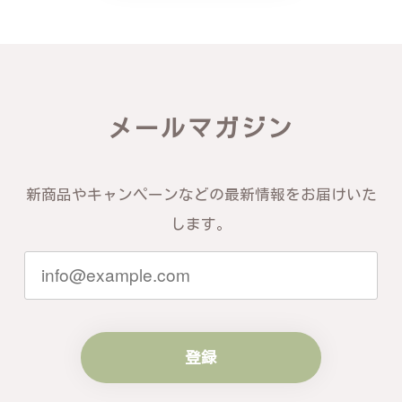
届いた商品は期待以上の出来で、大変満足しておりま
す。今後とも宜しくお願い致します。
この度は素晴らしいレビューをいただ
き、誠にありがとうございます。お客様
メールマガジン
にご満足いただけたこと、そして当店を
信頼いただけたことを大変嬉しく思いま
す。お届けしたバングルが期待以上との
お言葉を頂戴し、励みになります。今後
新商品やキャンペーンなどの最新情報をお届けいた
ともお客様にご満足頂けるサービスを心
がけて参りますので、何かございました
します。
らいつでもお気軽にご連絡ください。引
き続きどうぞよろしくお願い申し上げま
す。
登録
梨の花をモチーフにしたシルバーリング - 優美なデザインが魅力的な指輪 R260
#16
2024/10/15