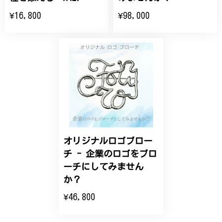
大切な節目のお祝いに、母へのプレゼント用に購入さ
¥16,800
¥98,000
せていただきました。実際に目にすると 華美すぎず
丁寧なデザインで、イメージ以上にとても素敵な1点
でした。ありがとうございました。
【オーダーメイド】オリジナルリング
2025/06/16
こちらのオーダーの細かい調整に何度も対応していた
だき、ありがとうございました。
オリジナルロゴブロー
チ - 企業のロゴをブロ
エレガントな蛇バングル！高級感あるスタイリッシュなデザイン B058
ーチにしてみません
2024/11/20
か？
¥46,800
バングルの腕周りのサイズ直しも料金に含まれてお
り、こちらからの質問にも速やかに回答下さり、信頼
できるショップという印象を受けました。予想通り、