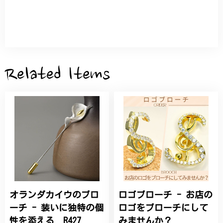
とつだけの特別な作品になりました。 大切に、末永
く愛用させていただきます。
サザンカと木蓮の花のかんざし - 清々しい雰囲気を醸し出す K202
2026/05/28
Related Items
桃の花のブローチ プレゼント シルバー C002
2025/09/19
こちらの要望にもスムーズにお応えいただき、無事に
商品を受け取れました。 ありがとうございました。
オランダカイウのブロ
ロゴブローチ - お店の
ひなげしの花のブローチ ご褒美 プレゼント C020
2025/07/27
ーチ - 装いに独特の個
ロゴをブローチにして
性を添える R427
みませんか？