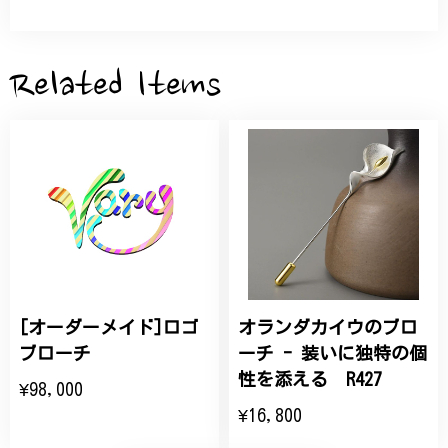
サザンカと木蓮の花のかんざし - 清々しい雰囲気を醸し出す K202
2026/05/28
Related Items
桃の花のブローチ プレゼント シルバー C002
2025/09/19
こちらの要望にもスムーズにお応えいただき、無事に
商品を受け取れました。 ありがとうございました。
[オーダーメイド]ロゴ
オランダカイウのブロ
ひなげしの花のブローチ ご褒美 プレゼント C020
2025/07/27
ブローチ
ーチ - 装いに独特の個
性を添える R427
¥98,000
大切な節目のお祝いに、母へのプレゼント用に購入さ
¥16,800
せていただきました。実際に目にすると 華美すぎず
丁寧なデザインで、イメージ以上にとても素敵な1点