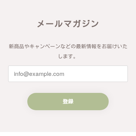
この度は素晴らしいレビューをいただ
き、誠にありがとうございます。お客様
メールマガジン
にご満足いただけたこと、そして当店を
信頼いただけたことを大変嬉しく思いま
す。お届けしたバングルが期待以上との
お言葉を頂戴し、励みになります。今後
新商品やキャンペーンなどの最新情報をお届けいた
ともお客様にご満足頂けるサービスを心
がけて参りますので、何かございました
します。
らいつでもお気軽にご連絡ください。引
き続きどうぞよろしくお願い申し上げま
す。
登録
梨の花をモチーフにしたシルバーリング - 優美なデザインが魅力的な指輪 R260
#16
2024/10/15
梨モチーフの作品を探していて、梨の花の指輪を見つ
け購入させていただきました。優美な枝のラインに可