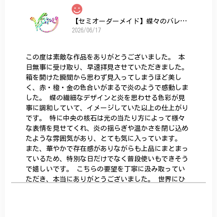
【セミオーダーメイド】蝶々のバレッタ
2026/06/17
この度は素敵な作品をありがとうございました。 本
日無事に受け取り、早速拝見させていただきました。
箱を開けた瞬間から思わず見入ってしまうほど美し
く、赤・橙・金の色合いがまるで炎のようで感動しま
した。 蝶の繊細なデザインと炎を思わせる色彩が見
事に調和していて、イメージしていた以上の仕上がり
です。 特に中央の核石は光の当たり方によって様々
な表情を見せてくれ、炎の揺らぎや温かさを閉じ込め
たような雰囲気があり、とても気に入っています。
また、華やかで存在感がありながらも上品にまとまっ
ているため、特別な日だけでなく普段使いもできそう
で嬉しいです。 こちらの要望を丁寧に汲み取ってい
ただき、本当にありがとうございました。 世界にひ
とつだけの特別な作品になりました。 大切に、末永
く愛用させていただきます。