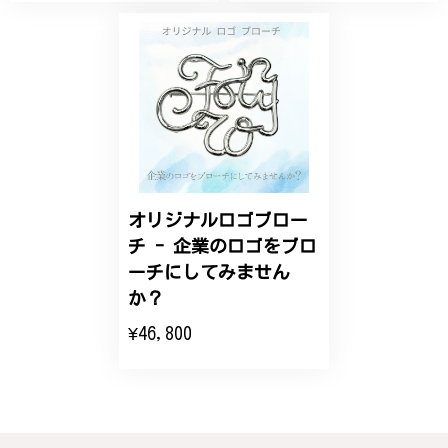
でした。ありがとうございました。
【オーダーメイド】オリジナルリング
2025/06/16
こちらのオーダーの細かい調整に何度も対応していた
だき、ありがとうございました。
オリジナルロゴブロー
チ - 企業のロゴをブロ
エレガントな蛇バングル！高級感あるスタイリッシュなデザイン B058
ーチにしてみません
2024/11/20
か？
¥46,800
バングルの腕周りのサイズ直しも料金に含まれてお
り、こちらからの質問にも速やかに回答下さり、信頼
できるショップという印象を受けました。予想通り、
届いた商品は期待以上の出来で、大変満足しておりま
す。今後とも宜しくお願い致します。