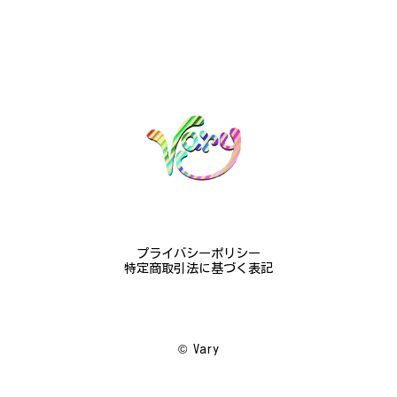
憐な花が連なっている指輪、実物は写真で見る以上に
素晴らしかったです。梱包も丁寧にしていただき、安
心して受け取ることが出来ました。本当にありがとう
ございました。大切にします。
この度は梨の花の指輪をお選びいただ
き、誠にありがとうございました。お客
様にご満足いただけたこと、大変嬉しく
思っております。これからも心を込めた
作品をお届けできるよう努めてまいりま
すので、どうぞ末永くご愛用ください。
またのご利用を心よりお待ちしておりま
す。
プライバシーポリシー
特定商取引法に基づく表記
梅の花のかんざし - まるで本物の梅の花が咲いているかのような繊細さ K145
2024/08/17
©︎ Vary
プレゼント用に購入させていただきました。 到着し