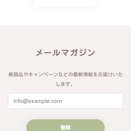
バングルの腕周りのサイズ直しも料金に含まれてお
り、こちらからの質問にも速やかに回答下さり、信頼
できるショップという印象を受けました。予想通り、
届いた商品は期待以上の出来で、大変満足しておりま
す。今後とも宜しくお願い致します。
この度は素晴らしいレビューをいただ
メールマガジン
き、誠にありがとうございます。お客様
にご満足いただけたこと、そして当店を
信頼いただけたことを大変嬉しく思いま
す。お届けしたバングルが期待以上との
新商品やキャンペーンなどの最新情報をお届けいた
お言葉を頂戴し、励みになります。今後
ともお客様にご満足頂けるサービスを心
します。
がけて参りますので、何かございました
らいつでもお気軽にご連絡ください。引
き続きどうぞよろしくお願い申し上げま
す。
登録