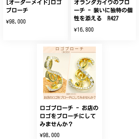
[オーダーメイド]ロゴ
オランダカイウのブロ
ひなげしの花のブローチ ご褒美 プレゼント C020
2025/07/27
ブローチ
ーチ - 装いに独特の個
性を添える R427
¥98,000
大切な節目のお祝いに、母へのプレゼント用に購入さ
¥16,800
せていただきました。実際に目にすると 華美すぎず
丁寧なデザインで、イメージ以上にとても素敵な1点
でした。ありがとうございました。
【オーダーメイド】オリジナルリング
2025/06/16
こちらのオーダーの細かい調整に何度も対応していた
だき、ありがとうございました。
ロゴブローチ - お店の
ロゴをブローチにして
エレガントな蛇バングル！高級感あるスタイリッシュなデザイン B058
みませんか？
2024/11/20
¥98,000