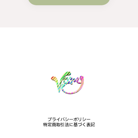
梨の花をモチーフにしたシルバーリング - 優美なデザインが魅力的な指輪 R260
#16
2024/10/15
梨モチーフの作品を探していて、梨の花の指輪を見つ
け購入させていただきました。優美な枝のラインに可
憐な花が連なっている指輪、実物は写真で見る以上に
素晴らしかったです。梱包も丁寧にしていただき、安
心して受け取ることが出来ました。本当にありがとう
ございました。大切にします。
この度は梨の花の指輪をお選びいただ
き、誠にありがとうございました。お客
様にご満足いただけたこと、大変嬉しく
思っております。これからも心を込めた
作品をお届けできるよう努めてまいりま
すので、どうぞ末永くご愛用ください。
またのご利用を心よりお待ちしておりま
プライバシーポリシー
す。
特定商取引法に基づく表記