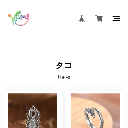
タコ
Items