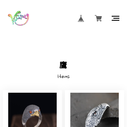
鷹
Items