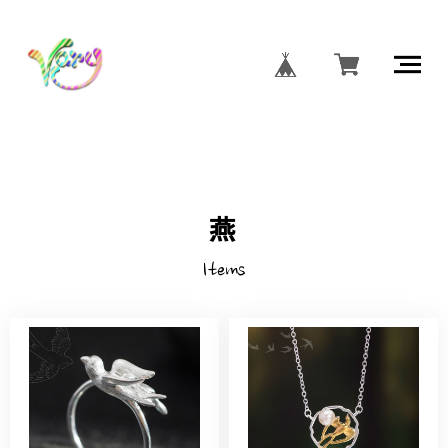
燕
Items