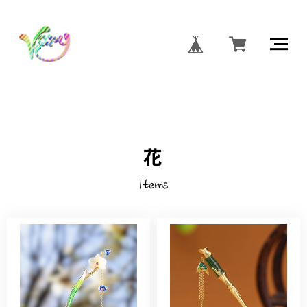
花
Items