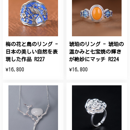
梅の花と鳥のリング -
琥珀のリング - 琥珀の
日本の美しい自然を表
温かみと七宝焼の輝き
現した作品 R227
が絶妙にマッチ R224
¥16,800
¥16,800