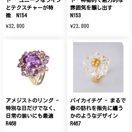
ト - ユニークなライン
ト- 神秘的で魅力的な
とテクスチャーが特
雰囲気を醸し出す
徴 N154
N153
¥32,800
¥23,800
アメジストのリング -
バイカイチゲ - まるで
特別な日だけでなく、
春の訪れを指先に纏う
日常の装いにも最適
かのようなデザイン
R468
R467