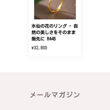
こちらのオーダーの細かい調整に何度も対応していた
だき、ありがとうございました。
水仙の花のリング - 自
然の美しさをそのまま
エレガントな蛇バングル！高級感あるスタイリッシュなデザイン B058
指先に R445
2024/11/20
¥32,800
バングルの腕周りのサイズ直しも料金に含まれてお
り、こちらからの質問にも速やかに回答下さり、信頼
できるショップという印象を受けました。予想通り、
届いた商品は期待以上の出来で、大変満足しておりま
す。今後とも宜しくお願い致します。
この度は素晴らしいレビューをいただ
メールマガジン
き、誠にありがとうございます。お客様
にご満足いただけたこと、そして当店を
信頼いただけたことを大変嬉しく思いま