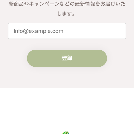
す。お届けしたバングルが期待以上との
新商品やキャンペーンなどの最新情報をお届けいた
お言葉を頂戴し、励みになります。今後
ともお客様にご満足頂けるサービスを心
します。
がけて参りますので、何かございました
らいつでもお気軽にご連絡ください。引
き続きどうぞよろしくお願い申し上げま
す。
登録
梨の花をモチーフにしたシルバーリング - 優美なデザインが魅力的な指輪 R260
#16
2024/10/15
梨モチーフの作品を探していて、梨の花の指輪を見つ
け購入させていただきました。優美な枝のラインに可
憐な花が連なっている指輪、実物は写真で見る以上に
素晴らしかったです。梱包も丁寧にしていただき、安
心して受け取ることが出来ました。本当にありがとう
ございました。大切にします。