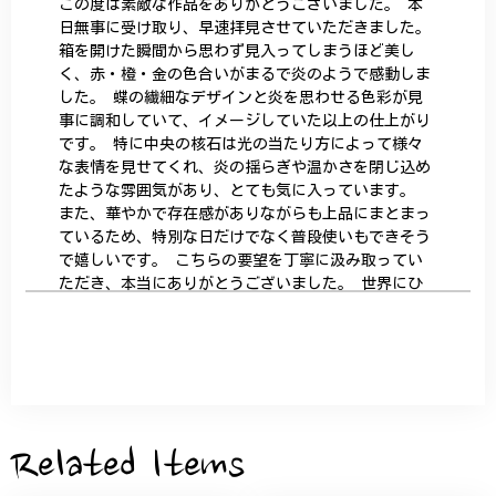
この度は素敵な作品をありがとうございました。 本
日無事に受け取り、早速拝見させていただきました。
箱を開けた瞬間から思わず見入ってしまうほど美し
く、赤・橙・金の色合いがまるで炎のようで感動しま
した。 蝶の繊細なデザインと炎を思わせる色彩が見
事に調和していて、イメージしていた以上の仕上がり
です。 特に中央の核石は光の当たり方によって様々
な表情を見せてくれ、炎の揺らぎや温かさを閉じ込め
たような雰囲気があり、とても気に入っています。
また、華やかで存在感がありながらも上品にまとまっ
ているため、特別な日だけでなく普段使いもできそう
で嬉しいです。 こちらの要望を丁寧に汲み取ってい
ただき、本当にありがとうございました。 世界にひ
とつだけの特別な作品になりました。 大切に、末永
く愛用させていただきます。
サザンカと木蓮の花のかんざし - 清々しい雰囲気を醸し出す K202
2026/05/28
Related Items