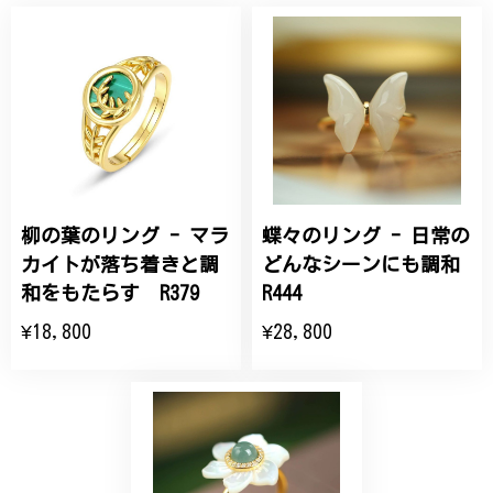
桃の花のブローチ プレゼント シルバー C002
2025/09/19
こちらの要望にもスムーズにお応えいただき、無事に
商品を受け取れました。 ありがとうございました。
柳の葉のリング - マラ
蝶々のリング - 日常の
ひなげしの花のブローチ ご褒美 プレゼント C020
2025/07/27
カイトが落ち着きと調
どんなシーンにも調和
和をもたらす R379
R444
大切な節目のお祝いに、母へのプレゼント用に購入さ
¥18,800
¥28,800
せていただきました。実際に目にすると 華美すぎず
丁寧なデザインで、イメージ以上にとても素敵な1点
でした。ありがとうございました。
【オーダーメイド】オリジナルリング
2025/06/16