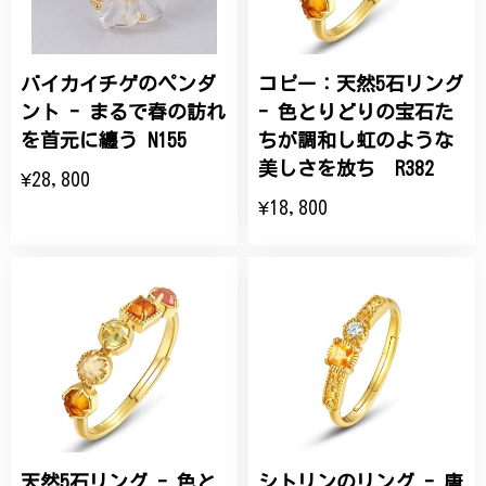
バイカイチゲのペンダ
コピー：天然5石リング
ント - まるで春の訪れ
- 色とりどりの宝石た
を首元に纏う N155
ちが調和し虹のような
美しさを放ち R382
¥28,800
¥18,800
天然5石リング - 色と
シトリンのリング - 唐