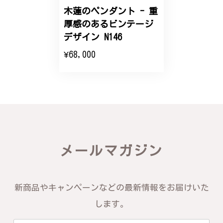
木蓮のペンダント - 重
エレガントな蛇バングル！高級感あるスタイリッシュなデザイン B058
厚感のあるビンテージ
2024/11/20
デザイン N146
¥68,000
バングルの腕周りのサイズ直しも料金に含まれてお
り、こちらからの質問にも速やかに回答下さり、信頼
できるショップという印象を受けました。予想通り、
届いた商品は期待以上の出来で、大変満足しておりま
す。今後とも宜しくお願い致します。
この度は素晴らしいレビューをいただ
き、誠にありがとうございます。お客様
メールマガジン
にご満足いただけたこと、そして当店を
信頼いただけたことを大変嬉しく思いま
す。お届けしたバングルが期待以上との
お言葉を頂戴し、励みになります。今後
新商品やキャンペーンなどの最新情報をお届けいた
ともお客様にご満足頂けるサービスを心
がけて参りますので、何かございました
します。
らいつでもお気軽にご連絡ください。引
き続きどうぞよろしくお願い申し上げま