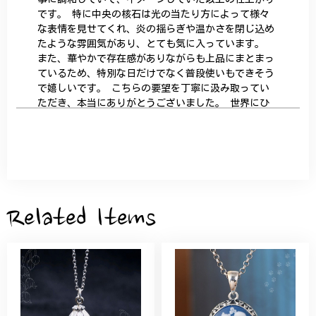
です。 特に中央の核石は光の当たり方によって様々
な表情を見せてくれ、炎の揺らぎや温かさを閉じ込め
たような雰囲気があり、とても気に入っています。
また、華やかで存在感がありながらも上品にまとまっ
ているため、特別な日だけでなく普段使いもできそう
で嬉しいです。 こちらの要望を丁寧に汲み取ってい
ただき、本当にありがとうございました。 世界にひ
とつだけの特別な作品になりました。 大切に、末永
く愛用させていただきます。
サザンカと木蓮の花のかんざし - 清々しい雰囲気を醸し出す K202
2026/05/28
Related Items
桃の花のブローチ プレゼント シルバー C002
2025/09/19