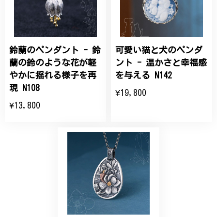
こちらの要望にもスムーズにお応えいただき、無事に
商品を受け取れました。 ありがとうございました。
鈴蘭のペンダント - 鈴
可愛い猫と犬のペンダ
ひなげしの花のブローチ ご褒美 プレゼント C020
2025/07/27
蘭の鈴のような花が軽
ント - 温かさと幸福感
やかに揺れる様子を再
を与える N142
大切な節目のお祝いに、母へのプレゼント用に購入さ
現 N108
¥19,800
せていただきました。実際に目にすると 華美すぎず
¥13,800
丁寧なデザインで、イメージ以上にとても素敵な1点
でした。ありがとうございました。
【オーダーメイド】オリジナルリング
2025/06/16
こちらのオーダーの細かい調整に何度も対応していた
だき、ありがとうございました。