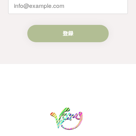
す。
登録
梨の花をモチーフにしたシルバーリング - 優美なデザインが魅力的な指輪 R260
#16
2024/10/15
梨モチーフの作品を探していて、梨の花の指輪を見つ
け購入させていただきました。優美な枝のラインに可
憐な花が連なっている指輪、実物は写真で見る以上に
素晴らしかったです。梱包も丁寧にしていただき、安
心して受け取ることが出来ました。本当にありがとう
ございました。大切にします。
この度は梨の花の指輪をお選びいただ
き、誠にありがとうございました。お客
様にご満足いただけたこと、大変嬉しく
思っております。これからも心を込めた
作品をお届けできるよう努めてまいりま