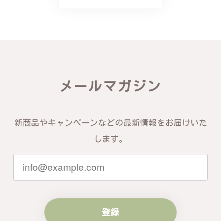
り、こちらからの質問にも速やかに回答下さり、信頼
できるショップという印象を受けました。予想通り、
届いた商品は期待以上の出来で、大変満足しておりま
す。今後とも宜しくお願い致します。
この度は素晴らしいレビューをいただ
き、誠にありがとうございます。お客様
メールマガジン
にご満足いただけたこと、そして当店を
信頼いただけたことを大変嬉しく思いま
す。お届けしたバングルが期待以上との
お言葉を頂戴し、励みになります。今後
新商品やキャンペーンなどの最新情報をお届けいた
ともお客様にご満足頂けるサービスを心
がけて参りますので、何かございました
します。
らいつでもお気軽にご連絡ください。引
き続きどうぞよろしくお願い申し上げま
す。
登録
梨の花をモチーフにしたシルバーリング - 優美なデザインが魅力的な指輪 R260