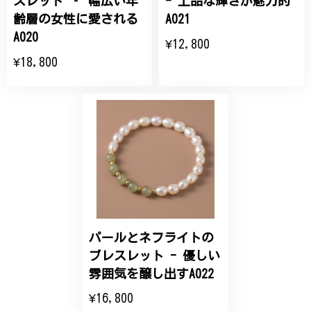
スレット ‐ 幅広い年
- 上品な輝きが魅力的
齢層の女性に愛される
A021
大切な節目のお祝いに、母へのプレゼント用に購入さ
A020
¥12,800
せていただきました。実際に目にすると 華美すぎず
¥18,800
丁寧なデザインで、イメージ以上にとても素敵な1点
でした。ありがとうございました。
【オーダーメイド】オリジナルリング
2025/06/16
こちらのオーダーの細かい調整に何度も対応していた
だき、ありがとうございました。
パールとネフライトの
エレガントな蛇バングル！高級感あるスタイリッシュなデザイン B058
ブレスレット - 優しい
2024/11/20
雰囲気を醸し出すA022
¥16,800
バングルの腕周りのサイズ直しも料金に含まれてお