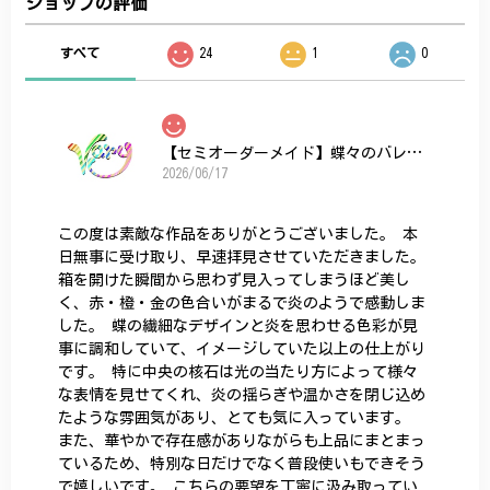
ショップの評価
すべて
24
1
0
【セミオーダーメイド】蝶々のバレッタ
2026/06/17
この度は素敵な作品をありがとうございました。 本
日無事に受け取り、早速拝見させていただきました。
箱を開けた瞬間から思わず見入ってしまうほど美し
く、赤・橙・金の色合いがまるで炎のようで感動しま
した。 蝶の繊細なデザインと炎を思わせる色彩が見
事に調和していて、イメージしていた以上の仕上がり
です。 特に中央の核石は光の当たり方によって様々
な表情を見せてくれ、炎の揺らぎや温かさを閉じ込め
たような雰囲気があり、とても気に入っています。
また、華やかで存在感がありながらも上品にまとまっ
ているため、特別な日だけでなく普段使いもできそう
で嬉しいです。 こちらの要望を丁寧に汲み取ってい