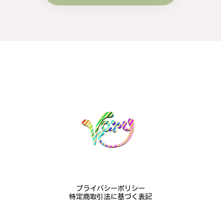
#16
2024/10/15
梨モチーフの作品を探していて、梨の花の指輪を見つ
け購入させていただきました。優美な枝のラインに可
憐な花が連なっている指輪、実物は写真で見る以上に
素晴らしかったです。梱包も丁寧にしていただき、安
心して受け取ることが出来ました。本当にありがとう
ございました。大切にします。
この度は梨の花の指輪をお選びいただ
き、誠にありがとうございました。お客
様にご満足いただけたこと、大変嬉しく
思っております。これからも心を込めた
作品をお届けできるよう努めてまいりま
すので、どうぞ末永くご愛用ください。
またのご利用を心よりお待ちしておりま
す。
プライバシーポリシー
特定商取引法に基づく表記