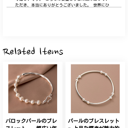
ただき、本当にありがとうございました。 世界にひ
とつだけの特別な作品になりました。 大切に、末永
く愛用させていただきます。
サザンカと木蓮の花のかんざし - 清々しい雰囲気を醸し出す K202
2026/05/28
Related Items
桃の花のブローチ プレゼント シルバー C002
2025/09/19
こちらの要望にもスムーズにお応えいただき、無事に
商品を受け取れました。 ありがとうございました。
バロックパールのブレ
パールのブレスレット
ひなげしの花のブローチ ご褒美 プレゼント C020
2025/07/27