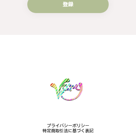
登録
梨の花をモチーフにしたシルバーリング - 優美なデザインが魅力的な指輪 R260
#16
2024/10/15
梨モチーフの作品を探していて、梨の花の指輪を見つ
け購入させていただきました。優美な枝のラインに可
憐な花が連なっている指輪、実物は写真で見る以上に
素晴らしかったです。梱包も丁寧にしていただき、安
心して受け取ることが出来ました。本当にありがとう
ございました。大切にします。
この度は梨の花の指輪をお選びいただ
き、誠にありがとうございました。お客
様にご満足いただけたこと、大変嬉しく
思っております。これからも心を込めた
作品をお届けできるよう努めてまいりま
すので、どうぞ末永くご愛用ください。
またのご利用を心よりお待ちしておりま
す。
プライバシーポリシー
特定商取引法に基づく表記