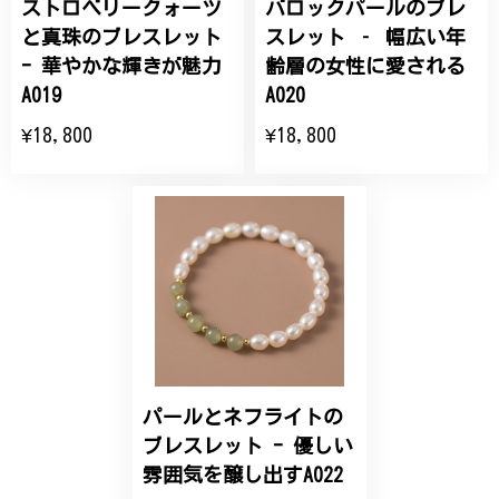
ストロベリークォーツ
バロックパールのブレ
ひなげしの花のブローチ ご褒美 プレゼント C020
2025/07/27
と真珠のブレスレット
スレット ‐ 幅広い年
- 華やかな輝きが魅力
齢層の女性に愛される
大切な節目のお祝いに、母へのプレゼント用に購入さ
A019
A020
せていただきました。実際に目にすると 華美すぎず
¥18,800
¥18,800
丁寧なデザインで、イメージ以上にとても素敵な1点
でした。ありがとうございました。
【オーダーメイド】オリジナルリング
2025/06/16
こちらのオーダーの細かい調整に何度も対応していた
だき、ありがとうございました。
パールとネフライトの
エレガントな蛇バングル！高級感あるスタイリッシュなデザイン B058
ブレスレット - 優しい
2024/11/20
雰囲気を醸し出すA022