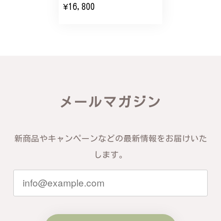
¥16,800
バングルの腕周りのサイズ直しも料金に含まれてお
り、こちらからの質問にも速やかに回答下さり、信頼
できるショップという印象を受けました。予想通り、
届いた商品は期待以上の出来で、大変満足しておりま
す。今後とも宜しくお願い致します。
この度は素晴らしいレビューをいただ
き、誠にありがとうございます。お客様
メールマガジン
にご満足いただけたこと、そして当店を
信頼いただけたことを大変嬉しく思いま
す。お届けしたバングルが期待以上との
お言葉を頂戴し、励みになります。今後
新商品やキャンペーンなどの最新情報をお届けいた
ともお客様にご満足頂けるサービスを心
がけて参りますので、何かございました
します。
らいつでもお気軽にご連絡ください。引
き続きどうぞよろしくお願い申し上げま
す。