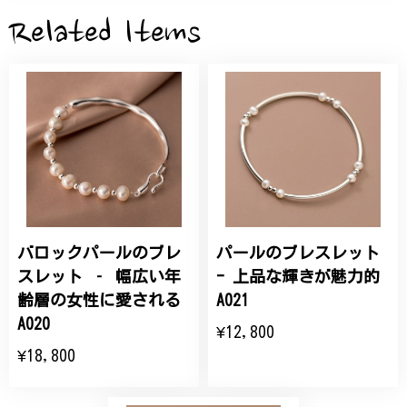
2026/05/28
Related Items
桃の花のブローチ プレゼント シルバー C002
2025/09/19
こちらの要望にもスムーズにお応えいただき、無事に
商品を受け取れました。 ありがとうございました。
バロックパールのブレ
パールのブレスレット
ひなげしの花のブローチ ご褒美 プレゼント C020
2025/07/27
スレット ‐ 幅広い年
- 上品な輝きが魅力的
齢層の女性に愛される
A021
大切な節目のお祝いに、母へのプレゼント用に購入さ
A020
¥12,800
せていただきました。実際に目にすると 華美すぎず
¥18,800
丁寧なデザインで、イメージ以上にとても素敵な1点
でした。ありがとうございました。