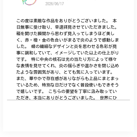
2026/06/17
この度は素敵な作品をありがとうございました。 本
日無事に受け取り、早速拝見させていただきました。
箱を開けた瞬間から思わず見入ってしまうほど美し
く、赤・橙・金の色合いがまるで炎のようで感動しま
した。 蝶の繊細なデザインと炎を思わせる色彩が見
事に調和していて、イメージしていた以上の仕上がり
です。 特に中央の核石は光の当たり方によって様々
な表情を見せてくれ、炎の揺らぎや温かさを閉じ込め
たような雰囲気があり、とても気に入っています。
また、華やかで存在感がありながらも上品にまとまっ
ているため、特別な日だけでなく普段使いもできそう
で嬉しいです。 こちらの要望を丁寧に汲み取ってい
ただき、本当にありがとうございました。 世界にひ
とつだけの特別な作品になりました。 大切に、末永
く愛用させていただきます。
サザンカと木蓮の花のかんざし - 清々しい雰囲気を醸し出す K202