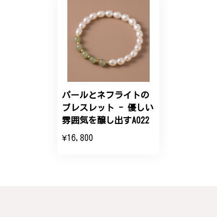
【オーダーメイド】オリジナルリング
2025/06/16
こちらのオーダーの細かい調整に何度も対応していた
だき、ありがとうございました。
パールとネフライトの
エレガントな蛇バングル！高級感あるスタイリッシュなデザイン B058
ブレスレット - 優しい
2024/11/20
雰囲気を醸し出すA022
¥16,800
バングルの腕周りのサイズ直しも料金に含まれてお
り、こちらからの質問にも速やかに回答下さり、信頼
できるショップという印象を受けました。予想通り、
届いた商品は期待以上の出来で、大変満足しておりま
す。今後とも宜しくお願い致します。
この度は素晴らしいレビューをいただ