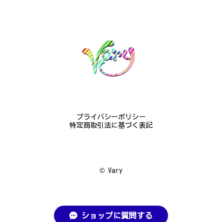
ございました。大切にします。
この度は梨の花の指輪をお選びいただ
き、誠にありがとうございました。お客
様にご満足いただけたこと、大変嬉しく
思っております。これからも心を込めた
作品をお届けできるよう努めてまいりま
すので、どうぞ末永くご愛用ください。
またのご利用を心よりお待ちしておりま
す。
プライバシーポリシー
特定商取引法に基づく表記
梅の花のかんざし - まるで本物の梅の花が咲いているかのような繊細さ K145
2024/08/17
©︎ Vary
プレゼント用に購入させていただきました。 到着し
た商品を確認したところ、写真で得られるイメージを
上回った商品で非常に驚きました。 繊細な作り上品
ショップに質問する