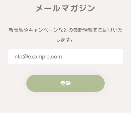
き、誠にありがとうございます。お客様
メールマガジン
にご満足いただけたこと、そして当店を
信頼いただけたことを大変嬉しく思いま
す。お届けしたバングルが期待以上との
お言葉を頂戴し、励みになります。今後
新商品やキャンペーンなどの最新情報をお届けいた
ともお客様にご満足頂けるサービスを心
がけて参りますので、何かございました
します。
らいつでもお気軽にご連絡ください。引
き続きどうぞよろしくお願い申し上げま
す。
登録
梨の花をモチーフにしたシルバーリング - 優美なデザインが魅力的な指輪 R260
#16
2024/10/15
梨モチーフの作品を探していて、梨の花の指輪を見つ
け購入させていただきました。優美な枝のラインに可
憐な花が連なっている指輪、実物は写真で見る以上に
素晴らしかったです。梱包も丁寧にしていただき、安
心して受け取ることが出来ました。本当にありがとう