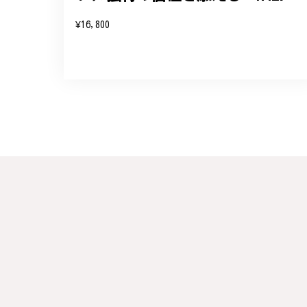
変嬉しく思います。お届けし
¥16,800
参りますので、何かございま
梨の花をモチーフにしたシルバー
#16
2024/10/15
梨モチーフの作品を探していて、梨の花の指
晴らしかったです。梱包も丁寧にしていただ
この度は梨の花の指輪をお選
らも心を込めた作品をお届け
梅の花のかんざし - まるで本
2024/08/17