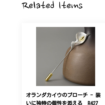
Related Items
大切な節目のお祝いに、母へのプレゼント用
た。ありがとうございました。
【オーダーメイド】オリジナ
2025/06/16
こちらのオーダーの細かい調整に何度も対応
エレガントな蛇バングル！高級
2024/11/20
バングルの腕周りのサイズ直しも料金に含ま
た商品は期待以上の出来で、大変満足してお
オランダカイウのブローチ - 装
いに独特の個性を添える R427
この度は素晴らしいレビュー