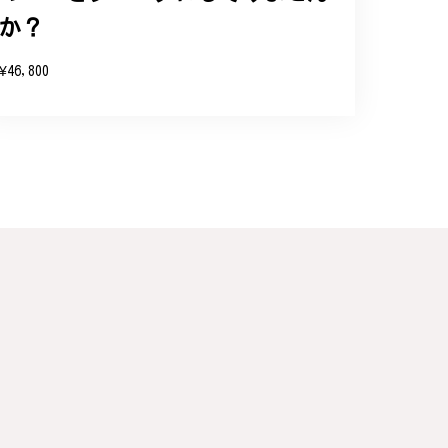
お客様にご満足頂けるサービスを心がけて
か？
い申し上げます。
¥46,800
連なっている指輪、実物は写真で見る以上に素
た。大切にします。
こと、大変嬉しく思っております。これか
のご利用を心よりお待ちしております。