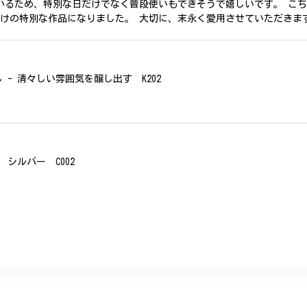
いるため、特別な日だけでなく普段使いもできそうで嬉しいです。 こ
だけの特別な作品になりました。 大切に、末永く愛用させていただきま
- 清々しい雰囲気を醸し出す K202
シルバー C002
、無事に商品を受け取れました。 ありがとうございました。
美 プレゼント C020