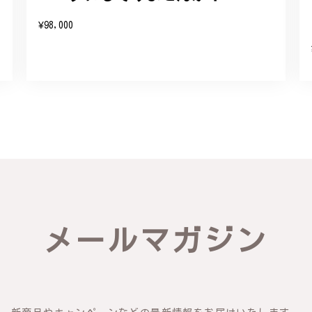
たバングルが期待以上とのお言葉を頂戴し、励みになります。今後とも
¥98,000
したらいつでもお気軽にご連絡ください。引き続きどうぞよろしくお願
リング - 優美なデザインが魅力的な指輪 R260
輪を見つけ購入させていただきました。優美な枝のラインに可憐な花が
き、安心して受け取ることが出来ました。本当にありがとうございまし
びいただき、誠にありがとうございました。お客様にご満足いただけた
できるよう努めてまいりますので、どうぞ末永くご愛用ください。また
メールマガジン
物の梅の花が咲いているかのような繊細さ K145