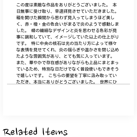
この度は素敵な作品をありがとうございました。 本
日無事に受け取り、早速拝見させていただきました。
箱を開けた瞬間から思わず見入ってしまうほど美し
く、赤・橙・金の色合いがまるで炎のようで感動しま
した。 蝶の繊細なデザインと炎を思わせる色彩が見
事に調和していて、イメージしていた以上の仕上がり
です。 特に中央の核石は光の当たり方によって様々
な表情を見せてくれ、炎の揺らぎや温かさを閉じ込め
たような雰囲気があり、とても気に入っています。
また、華やかで存在感がありながらも上品にまとまっ
ているため、特別な日だけでなく普段使いもできそう
で嬉しいです。 こちらの要望を丁寧に汲み取ってい
ただき、本当にありがとうございました。 世界にひ
とつだけの特別な作品になりました。 大切に、末永
く愛用させていただきます。
サザンカと木蓮の花のかんざし - 清々しい雰囲気を醸し出す K202
2026/05/28
Related Items