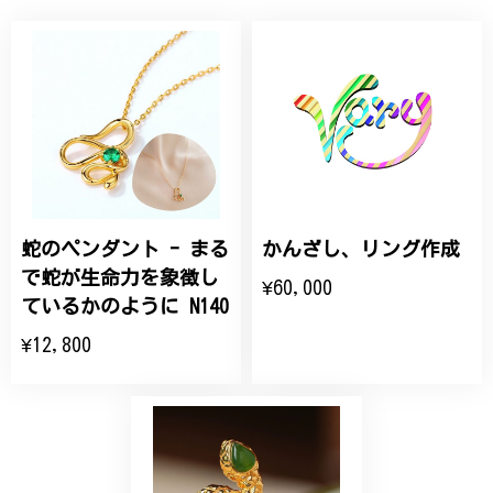
桃の花のブローチ プレゼント シルバー C002
2025/09/19
こちらの要望にもスムーズにお応えいただき、無事に
商品を受け取れました。 ありがとうございました。
蛇のペンダント - まる
かんざし、リング作成
ひなげしの花のブローチ ご褒美 プレゼント C020
2025/07/27
で蛇が生命力を象徴し
¥60,000
ているかのように N140
大切な節目のお祝いに、母へのプレゼント用に購入さ
¥12,800
せていただきました。実際に目にすると 華美すぎず
丁寧なデザインで、イメージ以上にとても素敵な1点
でした。ありがとうございました。
【オーダーメイド】オリジナルリング