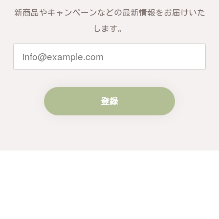
す。お届けしたバングルが期待以上との
新商品やキャンペーンなどの最新情報をお届けいた
お言葉を頂戴し、励みになります。今後
ともお客様にご満足頂けるサービスを心
します。
がけて参りますので、何かございました
らいつでもお気軽にご連絡ください。引
き続きどうぞよろしくお願い申し上げま
す。
登録
梨の花をモチーフにしたシルバーリング - 優美なデザインが魅力的な指輪 R260
#16
2024/10/15
梨モチーフの作品を探していて、梨の花の指輪を見つ
け購入させていただきました。優美な枝のラインに可
憐な花が連なっている指輪、実物は写真で見る以上に
素晴らしかったです。梱包も丁寧にしていただき、安
心して受け取ることが出来ました。本当にありがとう
ございました。大切にします。