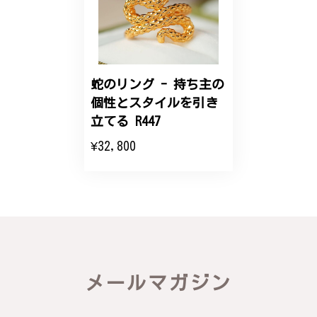
2025/06/16
こちらのオーダーの細かい調整に何度も対応していた
だき、ありがとうございました。
蛇のリング - 持ち主の
個性とスタイルを引き
エレガントな蛇バングル！高級感あるスタイリッシュなデザイン B058
立てる R447
2024/11/20
¥32,800
バングルの腕周りのサイズ直しも料金に含まれてお
り、こちらからの質問にも速やかに回答下さり、信頼
できるショップという印象を受けました。予想通り、
届いた商品は期待以上の出来で、大変満足しておりま
す。今後とも宜しくお願い致します。
この度は素晴らしいレビューをいただ
メールマガジン
き、誠にありがとうございます。お客様
にご満足いただけたこと、そして当店を
信頼いただけたことを大変嬉しく思いま