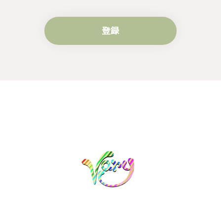
登録
梨の花をモチーフにしたシルバーリング - 優美なデザインが魅力的な指輪 R260
#16
2024/10/15
梨モチーフの作品を探していて、梨の花の指輪を見つ
け購入させていただきました。優美な枝のラインに可
憐な花が連なっている指輪、実物は写真で見る以上に
素晴らしかったです。梱包も丁寧にしていただき、安
心して受け取ることが出来ました。本当にありがとう
ございました。大切にします。
この度は梨の花の指輪をお選びいただ
き、誠にありがとうございました。お客
様にご満足いただけたこと、大変嬉しく
思っております。これからも心を込めた
作品をお届けできるよう努めてまいりま
すので、どうぞ末永くご愛用ください。