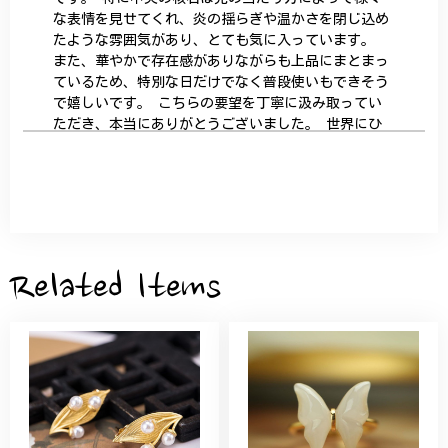
な表情を見せてくれ、炎の揺らぎや温かさを閉じ込め
たような雰囲気があり、とても気に入っています。
また、華やかで存在感がありながらも上品にまとまっ
ているため、特別な日だけでなく普段使いもできそう
で嬉しいです。 こちらの要望を丁寧に汲み取ってい
ただき、本当にありがとうございました。 世界にひ
とつだけの特別な作品になりました。 大切に、末永
く愛用させていただきます。
サザンカと木蓮の花のかんざし - 清々しい雰囲気を醸し出す K202
2026/05/28
Related Items
桃の花のブローチ プレゼント シルバー C002
2025/09/19
こちらの要望にもスムーズにお応えいただき、無事に