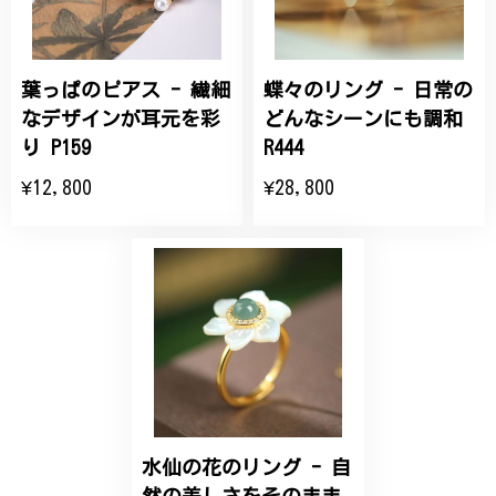
商品を受け取れました。 ありがとうございました。
葉っぱのピアス - 繊細
蝶々のリング - 日常の
ひなげしの花のブローチ ご褒美 プレゼント C020
2025/07/27
なデザインが耳元を彩
どんなシーンにも調和
り P159
R444
大切な節目のお祝いに、母へのプレゼント用に購入さ
¥12,800
¥28,800
せていただきました。実際に目にすると 華美すぎず
丁寧なデザインで、イメージ以上にとても素敵な1点
でした。ありがとうございました。
【オーダーメイド】オリジナルリング
2025/06/16
こちらのオーダーの細かい調整に何度も対応していた
だき、ありがとうございました。
水仙の花のリング - 自