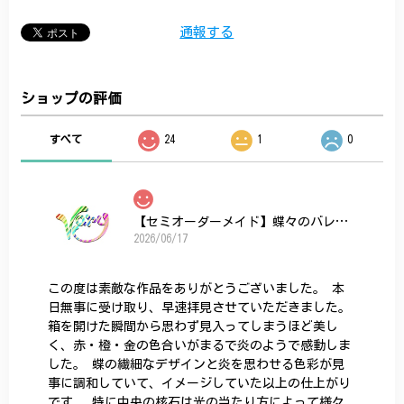
通報する
ショップの評価
すべて
24
1
0
【セミオーダーメイド】蝶々のバレッタ
2026/06/17
この度は素敵な作品をありがとうございました。 本
日無事に受け取り、早速拝見させていただきました。
箱を開けた瞬間から思わず見入ってしまうほど美し
く、赤・橙・金の色合いがまるで炎のようで感動しま
した。 蝶の繊細なデザインと炎を思わせる色彩が見
事に調和していて、イメージしていた以上の仕上がり
です。 特に中央の核石は光の当たり方によって様々