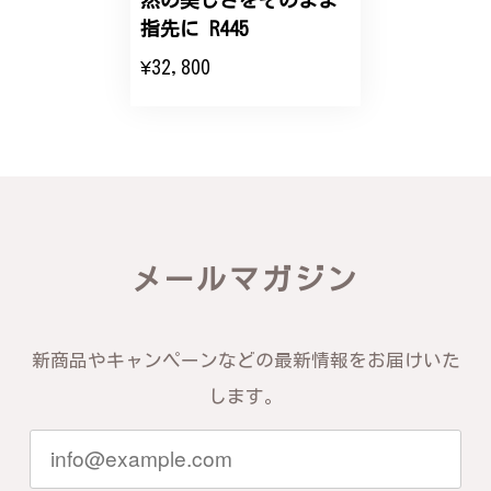
然の美しさをそのまま
エレガントな蛇バングル！高級感あるスタイリッシュなデザイン B058
指先に R445
2024/11/20
¥32,800
バングルの腕周りのサイズ直しも料金に含まれてお
り、こちらからの質問にも速やかに回答下さり、信頼
できるショップという印象を受けました。予想通り、
届いた商品は期待以上の出来で、大変満足しておりま
す。今後とも宜しくお願い致します。
この度は素晴らしいレビューをいただ
メールマガジン
き、誠にありがとうございます。お客様
にご満足いただけたこと、そして当店を
信頼いただけたことを大変嬉しく思いま
す。お届けしたバングルが期待以上との
新商品やキャンペーンなどの最新情報をお届けいた
お言葉を頂戴し、励みになります。今後
ともお客様にご満足頂けるサービスを心
します。
がけて参りますので、何かございました
らいつでもお気軽にご連絡ください。引
き続きどうぞよろしくお願い申し上げま
す。