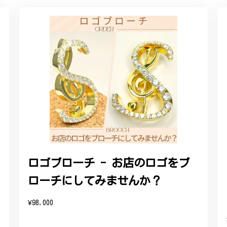
ルリング
していただき、ありがとうございました。
感あるスタイリッシュなデザイン B058
れており、こちらからの質問にも速やかに回答下さり、信頼できるショ
ります。今後とも宜しくお願い致します。
ロゴブローチ - お店のロゴをブ
ローチにしてみませんか？
をいただき、誠にありがとうございます。お客様にご満足いただけたこ
たバングルが期待以上とのお言葉を頂戴し、励みになります。今後とも
¥98,000
したらいつでもお気軽にご連絡ください。引き続きどうぞよろしくお願