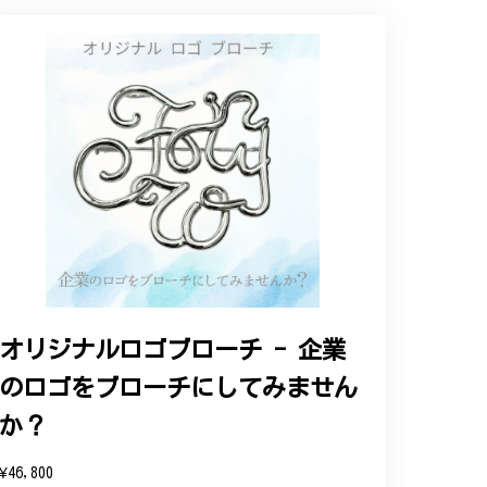
ップという印象を受けました。予想通り、届い
オリジナルロゴブローチ - 企業
のロゴをブローチにしてみません
と、そして当店を信頼いただけたことを大
お客様にご満足頂けるサービスを心がけて
か？
い申し上げます。
¥46,800