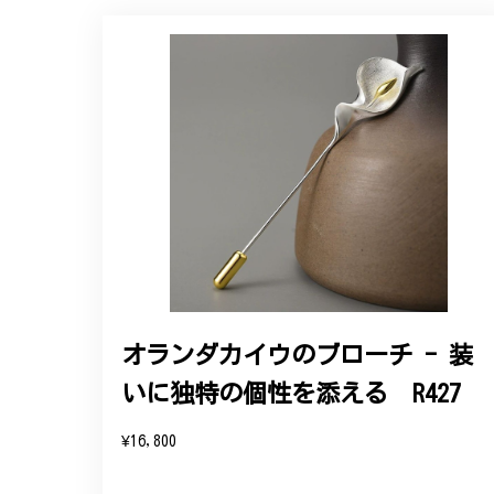
【オーダーメイド】オリジナ
2025/06/16
こちらのオーダーの細かい調整に何度も対応
エレガントな蛇バングル！高級
2024/11/20
バングルの腕周りのサイズ直しも料金に含ま
た商品は期待以上の出来で、大変満足してお
オランダカイウのブローチ - 装
いに独特の個性を添える R427
この度は素晴らしいレビュー
変嬉しく思います。お届けし
¥16,800
参りますので、何かございま