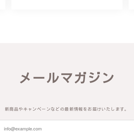
リング - 優美なデザインが魅力的な指輪 R260
輪を見つけ購入させていただきました。優美な枝のラインに可憐な花が
き、安心して受け取ることが出来ました。本当にありがとうございまし
びいただき、誠にありがとうございました。お客様にご満足いただけた
できるよう努めてまいりますので、どうぞ末永くご愛用ください。また
メールマガジン
物の梅の花が咲いているかのような繊細さ K145
新商品やキャンペーンなどの最新情報をお届けいたします。
 到着した商品を確認したところ、写真で得られるイメージを上回った商
 また、機会があれば利用したいです。