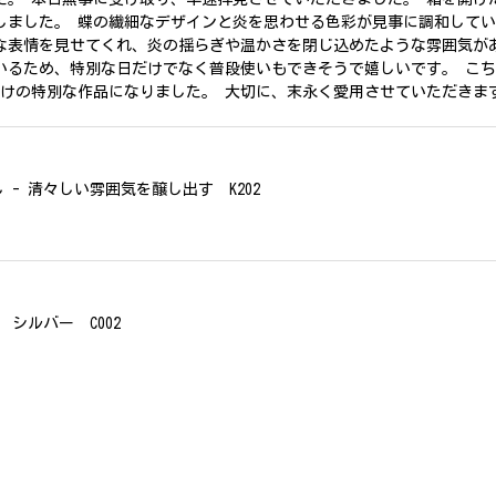
しました。 蝶の繊細なデザインと炎を思わせる色彩が見事に調和して
な表情を見せてくれ、炎の揺らぎや温かさを閉じ込めたような雰囲気が
いるため、特別な日だけでなく普段使いもできそうで嬉しいです。 こ
だけの特別な作品になりました。 大切に、末永く愛用させていただきま
- 清々しい雰囲気を醸し出す K202
シルバー C002
、無事に商品を受け取れました。 ありがとうございました。