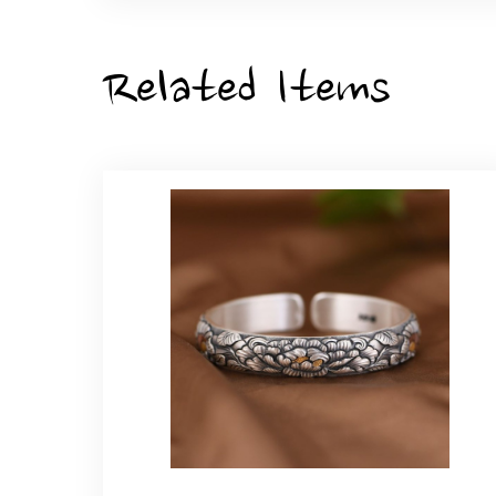
ひなげしの花のブローチ ご褒
2025/07/27
Related Items
大切な節目のお祝いに、母へのプレゼント用
た。ありがとうございました。
【オーダーメイド】オリジナ
2025/06/16
こちらのオーダーの細かい調整に何度も対応
エレガントな蛇バングル！高級
2024/11/20
バングルの腕周りのサイズ直しも料金に含ま
た商品は期待以上の出来で、大変満足してお