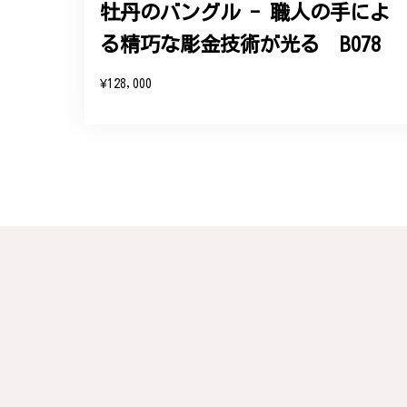
牡丹のバングル - 職人の手によ
る精巧な彫金技術が光る B078
この度は素晴らしいレビュー
変嬉しく思います。お届けし
¥128,000
参りますので、何かございま
梨の花をモチーフにしたシルバー
#16
2024/10/15
梨モチーフの作品を探していて、梨の花の指
晴らしかったです。梱包も丁寧にしていただ
この度は梨の花の指輪をお選
らも心を込めた作品をお届け