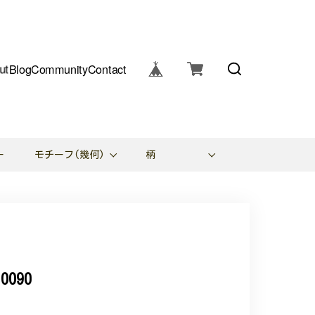
ut
Blog
Community
Contact
ー
モチーフ(幾何)
柄
090