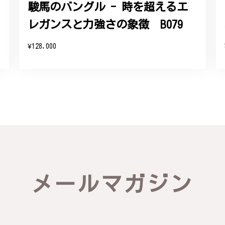
駿馬のバングル - 時を超えるエ
レガンスと力強さの象徴 B079
をいただき、誠にありがとうございます。お客様にご満足いただけたこ
たバングルが期待以上とのお言葉を頂戴し、励みになります。今後とも
¥128,000
したらいつでもお気軽にご連絡ください。引き続きどうぞよろしくお願
リング - 優美なデザインが魅力的な指輪 R260
輪を見つけ購入させていただきました。優美な枝のラインに可憐な花が
き、安心して受け取ることが出来ました。本当にありがとうございまし
びいただき、誠にありがとうございました。お客様にご満足いただけた
メールマガジン
できるよう努めてまいりますので、どうぞ末永くご愛用ください。また