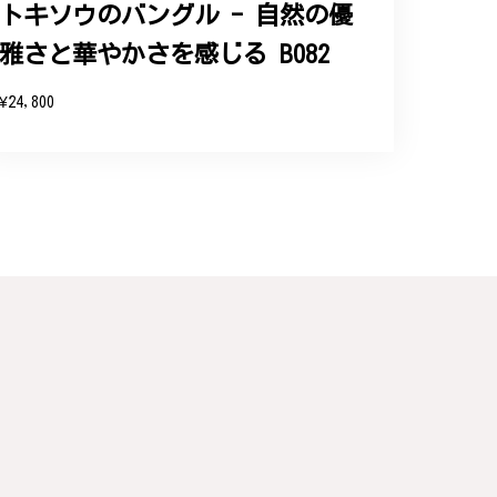
トキソウのバングル - 自然の優
雅さと華やかさを感じる B082
と、そして当店を信頼いただけたことを大
お客様にご満足頂けるサービスを心がけて
¥24,800
い申し上げます。
連なっている指輪、実物は写真で見る以上に素
た。大切にします。
こと、大変嬉しく思っております。これか
のご利用を心よりお待ちしております。