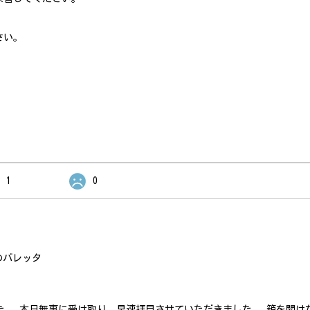
さい。
1
0
のバレッタ
た。 本日無事に受け取り、早速拝見させていただきました。 箱を開け