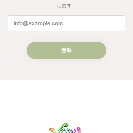
ともお客様にご満足頂けるサービスを心
します。
がけて参りますので、何かございました
らいつでもお気軽にご連絡ください。引
き続きどうぞよろしくお願い申し上げま
す。
登録
梨の花をモチーフにしたシルバーリング - 優美なデザインが魅力的な指輪 R260
#16
2024/10/15
梨モチーフの作品を探していて、梨の花の指輪を見つ
け購入させていただきました。優美な枝のラインに可
憐な花が連なっている指輪、実物は写真で見る以上に
素晴らしかったです。梱包も丁寧にしていただき、安
心して受け取ることが出来ました。本当にありがとう
ございました。大切にします。
この度は梨の花の指輪をお選びいただ