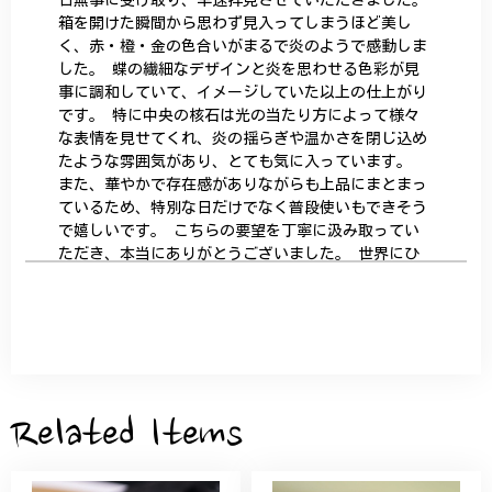
日無事に受け取り、早速拝見させていただきました。
箱を開けた瞬間から思わず見入ってしまうほど美し
く、赤・橙・金の色合いがまるで炎のようで感動しま
した。 蝶の繊細なデザインと炎を思わせる色彩が見
事に調和していて、イメージしていた以上の仕上がり
です。 特に中央の核石は光の当たり方によって様々
な表情を見せてくれ、炎の揺らぎや温かさを閉じ込め
たような雰囲気があり、とても気に入っています。
また、華やかで存在感がありながらも上品にまとまっ
ているため、特別な日だけでなく普段使いもできそう
で嬉しいです。 こちらの要望を丁寧に汲み取ってい
ただき、本当にありがとうございました。 世界にひ
とつだけの特別な作品になりました。 大切に、末永
く愛用させていただきます。
サザンカと木蓮の花のかんざし - 清々しい雰囲気を醸し出す K202
2026/05/28
Related Items