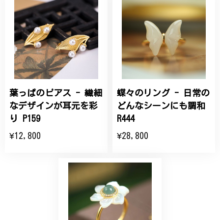
桃の花のブローチ プレゼント シルバー C002
2025/09/19
こちらの要望にもスムーズにお応えいただき、無事に
商品を受け取れました。 ありがとうございました。
葉っぱのピアス - 繊細
蝶々のリング - 日常の
ひなげしの花のブローチ ご褒美 プレゼント C020
2025/07/27
なデザインが耳元を彩
どんなシーンにも調和
り P159
R444
大切な節目のお祝いに、母へのプレゼント用に購入さ
¥12,800
¥28,800
せていただきました。実際に目にすると 華美すぎず
丁寧なデザインで、イメージ以上にとても素敵な1点
でした。ありがとうございました。
【オーダーメイド】オリジナルリング
2025/06/16