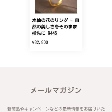
こちらのオーダーの細かい調整に何度も対応していた
だき、ありがとうございました。
水仙の花のリング - 自
然の美しさをそのまま
エレガントな蛇バングル！高級感あるスタイリッシュなデザイン B058
指先に R445
2024/11/20
¥32,800
バングルの腕周りのサイズ直しも料金に含まれてお
り、こちらからの質問にも速やかに回答下さり、信頼
できるショップという印象を受けました。予想通り、
届いた商品は期待以上の出来で、大変満足しておりま
す。今後とも宜しくお願い致します。
この度は素晴らしいレビューをいただ
メールマガジン
き、誠にありがとうございます。お客様
にご満足いただけたこと、そして当店を
信頼いただけたことを大変嬉しく思いま
す。お届けしたバングルが期待以上との
新商品やキャンペーンなどの最新情報をお届けいた
お言葉を頂戴し、励みになります。今後