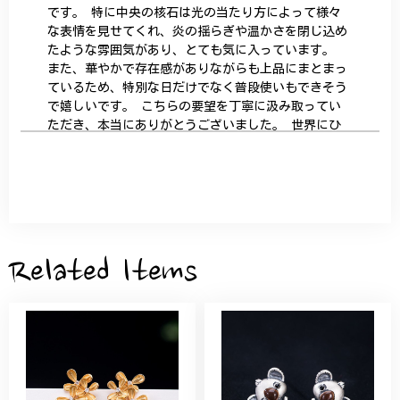
です。 特に中央の核石は光の当たり方によって様々
な表情を見せてくれ、炎の揺らぎや温かさを閉じ込め
たような雰囲気があり、とても気に入っています。
また、華やかで存在感がありながらも上品にまとまっ
ているため、特別な日だけでなく普段使いもできそう
で嬉しいです。 こちらの要望を丁寧に汲み取ってい
ただき、本当にありがとうございました。 世界にひ
とつだけの特別な作品になりました。 大切に、末永
く愛用させていただきます。
サザンカと木蓮の花のかんざし - 清々しい雰囲気を醸し出す K202
2026/05/28
Related Items
桃の花のブローチ プレゼント シルバー C002
2025/09/19
こちらの要望にもスムーズにお応えいただき、無事に