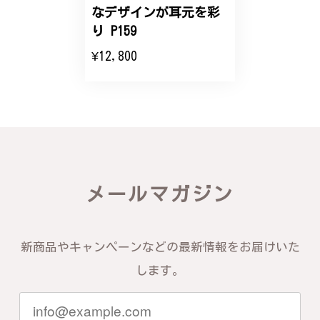
なデザインが耳元を彩
エレガントな蛇バングル！高級感あるスタイリッシュなデザイン B058
り P159
2024/11/20
¥12,800
バングルの腕周りのサイズ直しも料金に含まれてお
り、こちらからの質問にも速やかに回答下さり、信頼
できるショップという印象を受けました。予想通り、
届いた商品は期待以上の出来で、大変満足しておりま
す。今後とも宜しくお願い致します。
この度は素晴らしいレビューをいただ
メールマガジン
き、誠にありがとうございます。お客様
にご満足いただけたこと、そして当店を
信頼いただけたことを大変嬉しく思いま
す。お届けしたバングルが期待以上との
新商品やキャンペーンなどの最新情報をお届けいた
お言葉を頂戴し、励みになります。今後
ともお客様にご満足頂けるサービスを心
します。
がけて参りますので、何かございました
らいつでもお気軽にご連絡ください。引
き続きどうぞよろしくお願い申し上げま