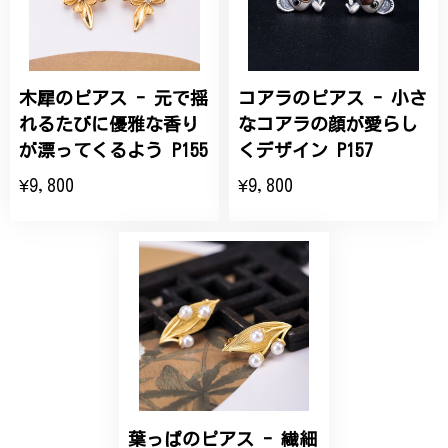
商品を受け取れました。 ありがとうございました。
木犀のピアス - 元で揺
コアラのピアス - 小さ
ひなげしの花のブローチ ご褒美 プレゼント C020
2025/07/27
れるたびに優雅な香り
なコアラの顔が愛らし
が漂ってくるよう P155
くデザイン P157
大切な節目のお祝いに、母へのプレゼント用に購入さ
¥9,800
¥9,800
せていただきました。実際に目にすると 華美すぎず
丁寧なデザインで、イメージ以上にとても素敵な1点
でした。ありがとうございました。
【オーダーメイド】オリジナルリング
2025/06/16
こちらのオーダーの細かい調整に何度も対応していた
だき、ありがとうございました。
葉っぱのピアス - 繊細