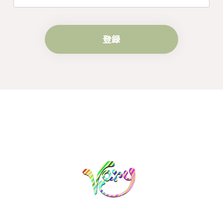
す。
登録
梨の花をモチーフにしたシルバーリング - 優美なデザインが魅力的な指輪 R260
#16
2024/10/15
梨モチーフの作品を探していて、梨の花の指輪を見つ
け購入させていただきました。優美な枝のラインに可
憐な花が連なっている指輪、実物は写真で見る以上に
素晴らしかったです。梱包も丁寧にしていただき、安
心して受け取ることが出来ました。本当にありがとう
ございました。大切にします。
この度は梨の花の指輪をお選びいただ
き、誠にありがとうございました。お客
様にご満足いただけたこと、大変嬉しく
思っております。これからも心を込めた
作品をお届けできるよう努めてまいりま
すので、どうぞ末永くご愛用ください。