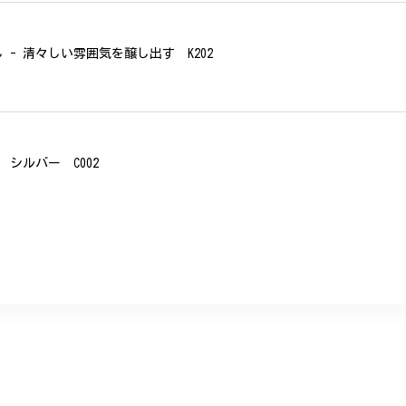
- 清々しい雰囲気を醸し出す K202
シルバー C002
、無事に商品を受け取れました。 ありがとうございました。
美 プレゼント C020
に購入させていただきました。実際に目にすると 華美すぎず丁寧なデザ