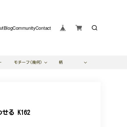
ut
Blog
Community
Contact
ー
モチーフ(幾何)
柄
る K162