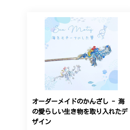
【オーダーメイド】オリジナ
2025/06/16
こちらのオーダーの細かい調整に何度も対応
エレガントな蛇バングル！高級
2024/11/20
バングルの腕周りのサイズ直しも料金に含ま
た商品は期待以上の出来で、大変満足してお
オーダーメイドのかんざし - 海
の愛らしい生き物を取り入れたデ
この度は素晴らしいレビュー
変嬉しく思います。お届けし
ザイン
参りますので、何かございま