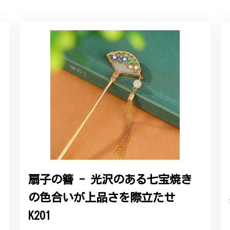
ルリング
していただき、ありがとうございました。
感あるスタイリッシュなデザイン B058
れており、こちらからの質問にも速やかに回答下さり、信頼できるショ
ります。今後とも宜しくお願い致します。
扇子の簪 - 光沢のある七宝焼き
の色合いが上品さを際立たせ
をいただき、誠にありがとうございます。お客様にご満足いただけたこ
たバングルが期待以上とのお言葉を頂戴し、励みになります。今後とも
K201
したらいつでもお気軽にご連絡ください。引き続きどうぞよろしくお願