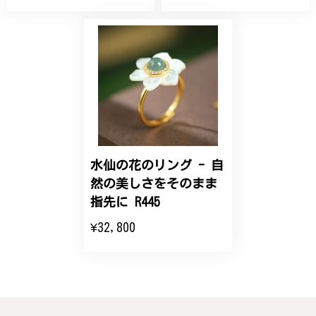
丁寧なデザインで、イメージ以上にとても素敵な1点
でした。ありがとうございました。
【オーダーメイド】オリジナルリング
2025/06/16
こちらのオーダーの細かい調整に何度も対応していた
だき、ありがとうございました。
水仙の花のリング - 自
然の美しさをそのまま
エレガントな蛇バングル！高級感あるスタイリッシュなデザイン B058
指先に R445
2024/11/20
¥32,800
バングルの腕周りのサイズ直しも料金に含まれてお
り、こちらからの質問にも速やかに回答下さり、信頼
できるショップという印象を受けました。予想通り、
届いた商品は期待以上の出来で、大変満足しておりま
す。今後とも宜しくお願い致します。