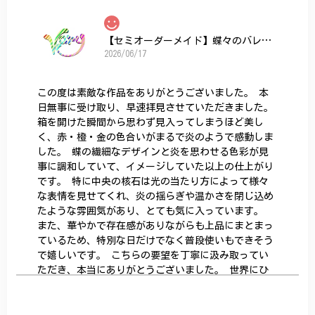
【セミオーダーメイド】蝶々のバレッタ
2026/06/17
この度は素敵な作品をありがとうございました。 本
日無事に受け取り、早速拝見させていただきました。
箱を開けた瞬間から思わず見入ってしまうほど美し
く、赤・橙・金の色合いがまるで炎のようで感動しま
した。 蝶の繊細なデザインと炎を思わせる色彩が見
事に調和していて、イメージしていた以上の仕上がり
です。 特に中央の核石は光の当たり方によって様々
な表情を見せてくれ、炎の揺らぎや温かさを閉じ込め
たような雰囲気があり、とても気に入っています。
また、華やかで存在感がありながらも上品にまとまっ
ているため、特別な日だけでなく普段使いもできそう
で嬉しいです。 こちらの要望を丁寧に汲み取ってい
ただき、本当にありがとうございました。 世界にひ
とつだけの特別な作品になりました。 大切に、末永
く愛用させていただきます。