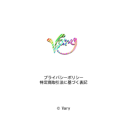
憐な花が連なっている指輪、実物は写真で見る以上に
素晴らしかったです。梱包も丁寧にしていただき、安
心して受け取ることが出来ました。本当にありがとう
ございました。大切にします。
この度は梨の花の指輪をお選びいただ
き、誠にありがとうございました。お客
様にご満足いただけたこと、大変嬉しく
思っております。これからも心を込めた
作品をお届けできるよう努めてまいりま
すので、どうぞ末永くご愛用ください。
またのご利用を心よりお待ちしておりま
プライバシーポリシー
す。
特定商取引法に基づく表記
梅の花のかんざし - まるで本物の梅の花が咲いているかのような繊細さ K145
©︎ Vary
2024/08/17