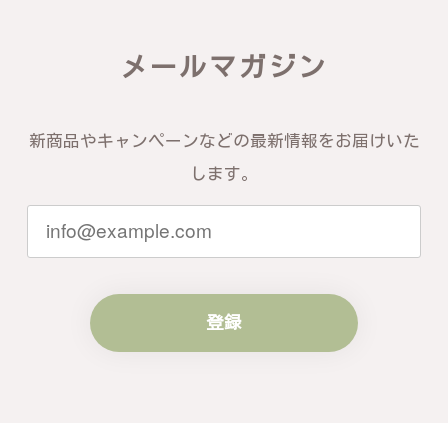
この度は素晴らしいレビューをいただ
メールマガジン
き、誠にありがとうございます。お客様
にご満足いただけたこと、そして当店を
信頼いただけたことを大変嬉しく思いま
す。お届けしたバングルが期待以上との
新商品やキャンペーンなどの最新情報をお届けいた
お言葉を頂戴し、励みになります。今後
ともお客様にご満足頂けるサービスを心
します。
がけて参りますので、何かございました
らいつでもお気軽にご連絡ください。引
き続きどうぞよろしくお願い申し上げま
す。
登録
梨の花をモチーフにしたシルバーリング - 優美なデザインが魅力的な指輪 R260
#16
2024/10/15
梨モチーフの作品を探していて、梨の花の指輪を見つ
け購入させていただきました。優美な枝のラインに可