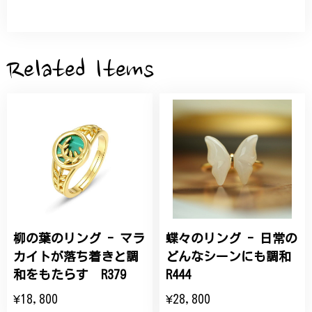
サザンカと木蓮の花のかんざし - 清々しい雰囲気を醸し出す K202
2026/05/28
Related Items
桃の花のブローチ プレゼント シルバー C002
2025/09/19
こちらの要望にもスムーズにお応えいただき、無事に
商品を受け取れました。 ありがとうございました。
柳の葉のリング - マラ
蝶々のリング - 日常の
ひなげしの花のブローチ ご褒美 プレゼント C020
2025/07/27
カイトが落ち着きと調
どんなシーンにも調和
和をもたらす R379
R444
大切な節目のお祝いに、母へのプレゼント用に購入さ
¥18,800
¥28,800
せていただきました。実際に目にすると 華美すぎず