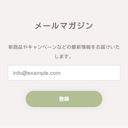
届いた商品は期待以上の出来で、大変満足しておりま
す。今後とも宜しくお願い致します。
メールマガジン
この度は素晴らしいレビューをいただ
き、誠にありがとうございます。お客様
にご満足いただけたこと、そして当店を
信頼いただけたことを大変嬉しく思いま
新商品やキャンペーンなどの最新情報をお届けいた
す。お届けしたバングルが期待以上との
します。
お言葉を頂戴し、励みになります。今後
ともお客様にご満足頂けるサービスを心
がけて参りますので、何かございました
らいつでもお気軽にご連絡ください。引
き続きどうぞよろしくお願い申し上げま
す。
登録
梨の花をモチーフにしたシルバーリング - 優美なデザインが魅力的な指輪 R260
#16
2024/10/15