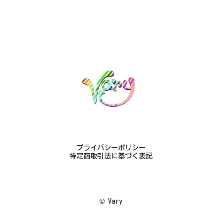
梨モチーフの作品を探していて、梨の花の指輪を見つ
け購入させていただきました。優美な枝のラインに可
憐な花が連なっている指輪、実物は写真で見る以上に
素晴らしかったです。梱包も丁寧にしていただき、安
心して受け取ることが出来ました。本当にありがとう
ございました。大切にします。
この度は梨の花の指輪をお選びいただ
き、誠にありがとうございました。お客
様にご満足いただけたこと、大変嬉しく
思っております。これからも心を込めた
作品をお届けできるよう努めてまいりま
すので、どうぞ末永くご愛用ください。
プライバシーポリシー
またのご利用を心よりお待ちしておりま
特定商取引法に基づく表記
す。
©︎ Vary
梅の花のかんざし - まるで本物の梅の花が咲いているかのような繊細さ K145
2024/08/17