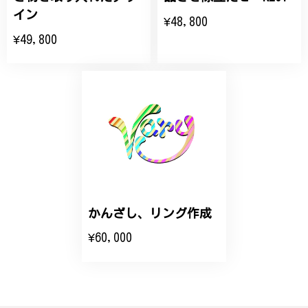
大切な節目のお祝いに、母へのプレゼント用に購入さ
イン
¥48,800
せていただきました。実際に目にすると 華美すぎず
¥49,800
丁寧なデザインで、イメージ以上にとても素敵な1点
でした。ありがとうございました。
【オーダーメイド】オリジナルリング
2025/06/16
こちらのオーダーの細かい調整に何度も対応していた
だき、ありがとうございました。
かんざし、リング作成
エレガントな蛇バングル！高級感あるスタイリッシュなデザイン B058
¥60,000
2024/11/20
バングルの腕周りのサイズ直しも料金に含まれてお
り、こちらからの質問にも速やかに回答下さり、信頼
できるショップという印象を受けました。予想通り、