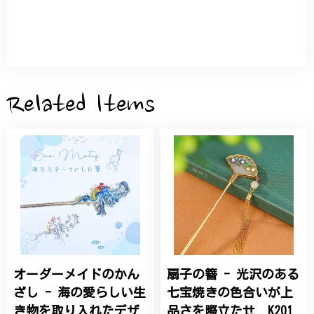
とつだけの特別な作品になりました。 大切に、末永
く愛用させていただきます。
サザンカと木蓮の花のかんざし - 清々しい雰囲気を醸し出す K202
2026/05/28
Related Items
桃の花のブローチ プレゼント シルバー C002
2025/09/19
こちらの要望にもスムーズにお応えいただき、無事に
商品を受け取れました。 ありがとうございました。
オーダーメイドのかん
扇子の簪 - 光沢のある
ひなげしの花のブローチ ご褒美 プレゼント C020
2025/07/27
ざし - 海の愛らしい生
七宝焼きの色合いが上
き物を取り入れたデザ
品さを際立たせ K201