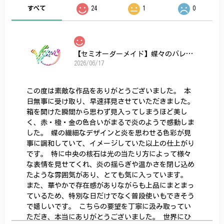
すべて
24
1
0
【セミオーダーメイド】蝶々のバレッタ
2026/06/17
この度は素敵な作品をありがとうございました。 本
日無事に受け取り、早速拝見させていただきました。
箱を開けた瞬間から思わず見入ってしまうほど美し
く、赤・橙・金の色合いがまるで炎のようで感動しま
した。 蝶の繊細なデザインと炎を思わせる色彩が見
事に調和していて、イメージしていた以上の仕上がり
です。 特に中央の核石は光の当たり方によって様々
な表情を見せてくれ、炎の揺らぎや温かさを閉じ込め
たような雰囲気があり、とても気に入っています。
また、華やかで存在感がありながらも上品にまとまっ
ているため、特別な日だけでなく普段使いもできそう
で嬉しいです。 こちらの要望を丁寧に汲み取ってい
ただき、本当にありがとうございました。 世界にひ