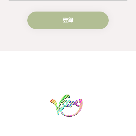
す。
登録
梨の花をモチーフにしたシルバーリング - 優美なデザインが魅力的な指輪 R260
#16
2024/10/15
梨モチーフの作品を探していて、梨の花の指輪を見つ
け購入させていただきました。優美な枝のラインに可
憐な花が連なっている指輪、実物は写真で見る以上に
素晴らしかったです。梱包も丁寧にしていただき、安
心して受け取ることが出来ました。本当にありがとう
ございました。大切にします。
この度は梨の花の指輪をお選びいただ
き、誠にありがとうございました。お客
様にご満足いただけたこと、大変嬉しく
思っております。これからも心を込めた
作品をお届けできるよう努めてまいりま
すので、どうぞ末永くご愛用ください。