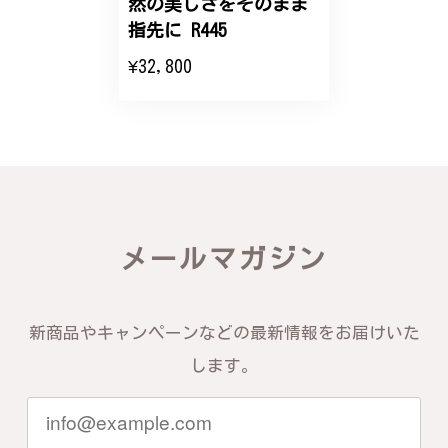
然の美しさをそのまま
エレガントな蛇バングル！高級感あるスタイリッシュなデザイン B058
指先に R445
2024/11/20
¥32,800
バングルの腕周りのサイズ直しも料金に含まれてお
り、こちらからの質問にも速やかに回答下さり、信頼
できるショップという印象を受けました。予想通り、
届いた商品は期待以上の出来で、大変満足しておりま
す。今後とも宜しくお願い致します。
この度は素晴らしいレビューをいただ
メールマガジン
き、誠にありがとうございます。お客様
にご満足いただけたこと、そして当店を
信頼いただけたことを大変嬉しく思いま
す。お届けしたバングルが期待以上との
新商品やキャンペーンなどの最新情報をお届けいた
お言葉を頂戴し、励みになります。今後
ともお客様にご満足頂けるサービスを心
します。
がけて参りますので、何かございました
らいつでもお気軽にご連絡ください。引
き続きどうぞよろしくお願い申し上げま