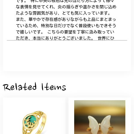
です。 特に中央の核石は光の当たり方によって様々
な表情を見せてくれ、炎の揺らぎや温かさを閉じ込め
たような雰囲気があり、とても気に入っています。
また、華やかで存在感がありながらも上品にまとまっ
ているため、特別な日だけでなく普段使いもできそう
で嬉しいです。 こちらの要望を丁寧に汲み取ってい
ただき、本当にありがとうございました。 世界にひ
とつだけの特別な作品になりました。 大切に、末永
く愛用させていただきます。
サザンカと木蓮の花のかんざし - 清々しい雰囲気を醸し出す K202
2026/05/28
Related Items
桃の花のブローチ プレゼント シルバー C002
2025/09/19
こちらの要望にもスムーズにお応えいただき、無事に