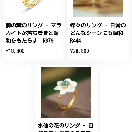
商品を受け取れました。 ありがとうございました。
柳の葉のリング - マラ
蝶々のリング - 日常の
ひなげしの花のブローチ ご褒美 プレゼント C020
2025/07/27
カイトが落ち着きと調
どんなシーンにも調和
和をもたらす R379
R444
大切な節目のお祝いに、母へのプレゼント用に購入さ
¥18,800
¥28,800
せていただきました。実際に目にすると 華美すぎず
丁寧なデザインで、イメージ以上にとても素敵な1点
でした。ありがとうございました。
【オーダーメイド】オリジナルリング
2025/06/16
こちらのオーダーの細かい調整に何度も対応していた
だき、ありがとうございました。
水仙の花のリング - 自