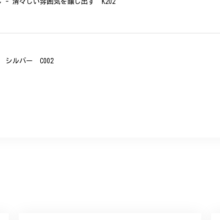
- 清々しい雰囲気を醸し出す K202
シルバー C002
、無事に商品を受け取れました。 ありがとうございました。
美 プレゼント C020
に購入させていただきました。実際に目にすると 華美すぎず丁寧なデザ