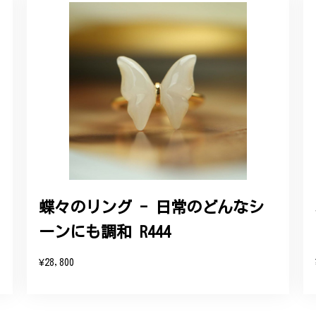
ルリング
していただき、ありがとうございました。
感あるスタイリッシュなデザイン B058
れており、こちらからの質問にも速やかに回答下さり、信頼できるショ
ります。今後とも宜しくお願い致します。
蝶々のリング - 日常のどんなシ
ーンにも調和 R444
をいただき、誠にありがとうございます。お客様にご満足いただけたこ
たバングルが期待以上とのお言葉を頂戴し、励みになります。今後とも
¥28,800
したらいつでもお気軽にご連絡ください。引き続きどうぞよろしくお願