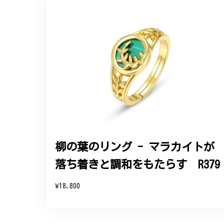
【オーダーメイド】オリジナ
2025/06/16
こちらのオーダーの細かい調整に何度も対応
エレガントな蛇バングル！高級
2024/11/20
バングルの腕周りのサイズ直しも料金に含ま
た商品は期待以上の出来で、大変満足してお
柳の葉のリング - マラカイトが
落ち着きと調和をもたらす R379
この度は素晴らしいレビュー
変嬉しく思います。お届けし
¥18,800
参りますので、何かございま