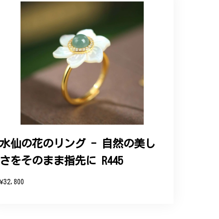
ップという印象を受けました。予想通り、届い
水仙の花のリング - 自然の美し
さをそのまま指先に R445
と、そして当店を信頼いただけたことを大
お客様にご満足頂けるサービスを心がけて
¥32,800
い申し上げます。