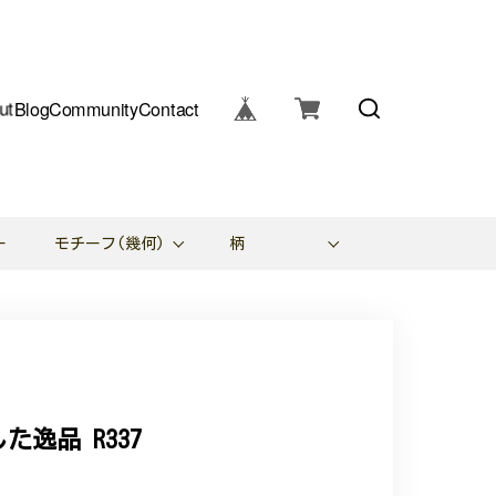
ut
Blog
Community
Contact
ー
モチーフ(幾何)
柄
逸品 R337