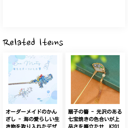
とつだけの特別な作品になりました。 大切に、末永
く愛用させていただきます。
サザンカと木蓮の花のかんざし - 清々しい雰囲気を醸し出す K202
2026/05/28
Related Items
桃の花のブローチ プレゼント シルバー C002
2025/09/19
こちらの要望にもスムーズにお応えいただき、無事に
商品を受け取れました。 ありがとうございました。
オーダーメイドのかん
扇子の簪 - 光沢のある
ひなげしの花のブローチ ご褒美 プレゼント C020
2025/07/27
ざし - 海の愛らしい生
七宝焼きの色合いが上
き物を取り入れたデザ
品さを際立たせ K201