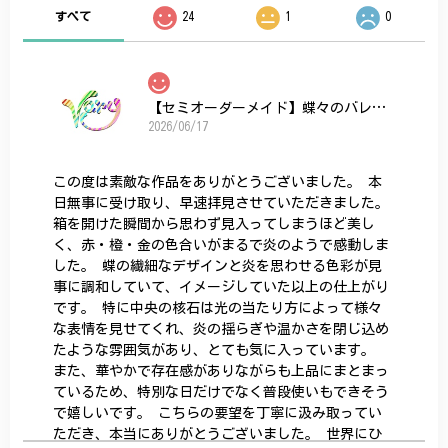
すべて
24
1
0
【セミオーダーメイド】蝶々のバレッタ
2026/06/17
この度は素敵な作品をありがとうございました。 本
日無事に受け取り、早速拝見させていただきました。
箱を開けた瞬間から思わず見入ってしまうほど美し
く、赤・橙・金の色合いがまるで炎のようで感動しま
した。 蝶の繊細なデザインと炎を思わせる色彩が見
事に調和していて、イメージしていた以上の仕上がり
です。 特に中央の核石は光の当たり方によって様々
な表情を見せてくれ、炎の揺らぎや温かさを閉じ込め
たような雰囲気があり、とても気に入っています。
また、華やかで存在感がありながらも上品にまとまっ
ているため、特別な日だけでなく普段使いもできそう
で嬉しいです。 こちらの要望を丁寧に汲み取ってい
ただき、本当にありがとうございました。 世界にひ