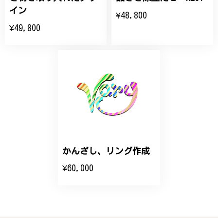
大切な節目のお祝いに、母へのプレゼント用に購入さ
イン
¥48,800
せていただきました。実際に目にすると 華美すぎず
¥49,800
丁寧なデザインで、イメージ以上にとても素敵な1点
でした。ありがとうございました。
【オーダーメイド】オリジナルリング
2025/06/16
こちらのオーダーの細かい調整に何度も対応していた
だき、ありがとうございました。
かんざし、リング作成
エレガントな蛇バングル！高級感あるスタイリッシュなデザイン B058
¥60,000
2024/11/20
バングルの腕周りのサイズ直しも料金に含まれてお
り、こちらからの質問にも速やかに回答下さり、信頼
できるショップという印象を受けました。予想通り、