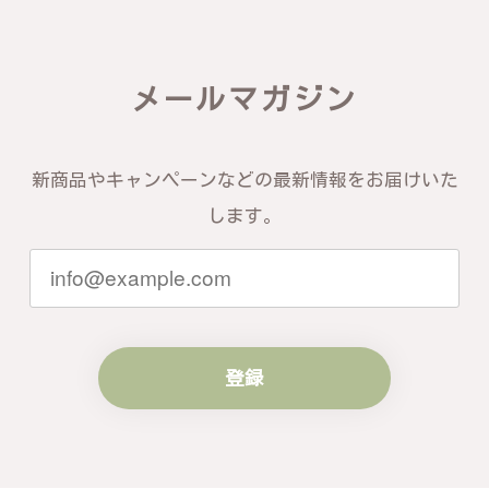
届いた商品は期待以上の出来で、大変満足しておりま
す。今後とも宜しくお願い致します。
メールマガジン
この度は素晴らしいレビューをいただ
き、誠にありがとうございます。お客様
にご満足いただけたこと、そして当店を
信頼いただけたことを大変嬉しく思いま
新商品やキャンペーンなどの最新情報をお届けいた
す。お届けしたバングルが期待以上との
します。
お言葉を頂戴し、励みになります。今後
ともお客様にご満足頂けるサービスを心
がけて参りますので、何かございました
らいつでもお気軽にご連絡ください。引
き続きどうぞよろしくお願い申し上げま
す。
登録
梨の花をモチーフにしたシルバーリング - 優美なデザインが魅力的な指輪 R260
#16
2024/10/15