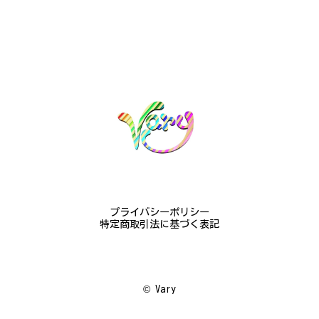
梨モチーフの作品を探していて、梨の花の指輪を見つ
け購入させていただきました。優美な枝のラインに可
憐な花が連なっている指輪、実物は写真で見る以上に
素晴らしかったです。梱包も丁寧にしていただき、安
心して受け取ることが出来ました。本当にありがとう
ございました。大切にします。
この度は梨の花の指輪をお選びいただ
き、誠にありがとうございました。お客
様にご満足いただけたこと、大変嬉しく
思っております。これからも心を込めた
作品をお届けできるよう努めてまいりま
すので、どうぞ末永くご愛用ください。
プライバシーポリシー
またのご利用を心よりお待ちしておりま
特定商取引法に基づく表記
す。
©︎ Vary
梅の花のかんざし - まるで本物の梅の花が咲いているかのような繊細さ K145
2024/08/17