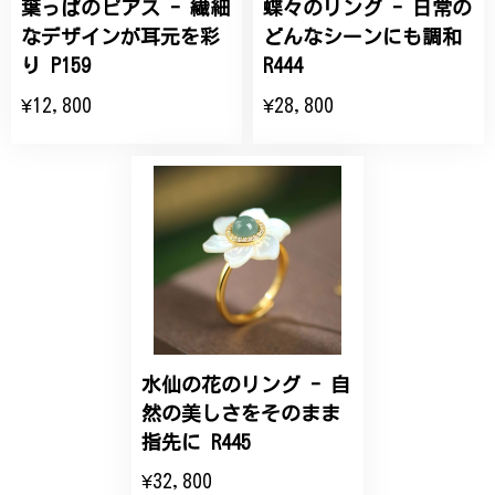
葉っぱのピアス - 繊細
蝶々のリング - 日常の
ひなげしの花のブローチ ご褒美 プレゼント C020
2025/07/27
なデザインが耳元を彩
どんなシーンにも調和
り P159
R444
大切な節目のお祝いに、母へのプレゼント用に購入さ
¥12,800
¥28,800
せていただきました。実際に目にすると 華美すぎず
丁寧なデザインで、イメージ以上にとても素敵な1点
でした。ありがとうございました。
【オーダーメイド】オリジナルリング
2025/06/16
こちらのオーダーの細かい調整に何度も対応していた
だき、ありがとうございました。
水仙の花のリング - 自
然の美しさをそのまま
エレガントな蛇バングル！高級感あるスタイリッシュなデザイン B058
指先に R445
2024/11/20
¥32,800