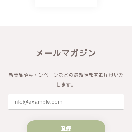
バングルの腕周りのサイズ直しも料金に含まれてお
り、こちらからの質問にも速やかに回答下さり、信頼
できるショップという印象を受けました。予想通り、
届いた商品は期待以上の出来で、大変満足しておりま
す。今後とも宜しくお願い致します。
この度は素晴らしいレビューをいただ
メールマガジン
き、誠にありがとうございます。お客様
にご満足いただけたこと、そして当店を
信頼いただけたことを大変嬉しく思いま
す。お届けしたバングルが期待以上との
新商品やキャンペーンなどの最新情報をお届けいた
お言葉を頂戴し、励みになります。今後
ともお客様にご満足頂けるサービスを心
します。
がけて参りますので、何かございました
らいつでもお気軽にご連絡ください。引
き続きどうぞよろしくお願い申し上げま
す。
登録