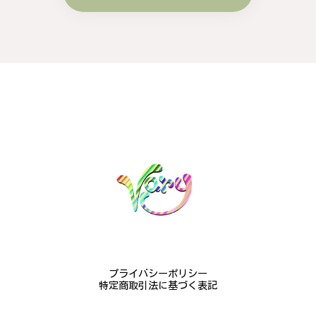
梨の花をモチーフにしたシルバーリング - 優美なデザインが魅力的な指輪 R260
#16
2024/10/15
梨モチーフの作品を探していて、梨の花の指輪を見つ
け購入させていただきました。優美な枝のラインに可
憐な花が連なっている指輪、実物は写真で見る以上に
素晴らしかったです。梱包も丁寧にしていただき、安
心して受け取ることが出来ました。本当にありがとう
ございました。大切にします。
この度は梨の花の指輪をお選びいただ
き、誠にありがとうございました。お客
様にご満足いただけたこと、大変嬉しく
思っております。これからも心を込めた
作品をお届けできるよう努めてまいりま
すので、どうぞ末永くご愛用ください。
またのご利用を心よりお待ちしておりま
プライバシーポリシー
す。
特定商取引法に基づく表記