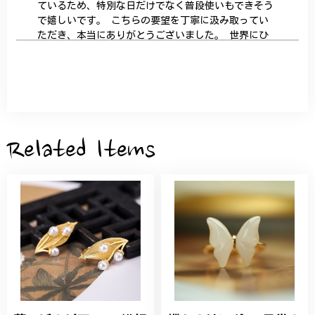
ているため、特別な日だけでなく普段使いもできそう
で嬉しいです。 こちらの要望を丁寧に汲み取ってい
ただき、本当にありがとうございました。 世界にひ
とつだけの特別な作品になりました。 大切に、末永
く愛用させていただきます。
サザンカと木蓮の花のかんざし - 清々しい雰囲気を醸し出す K202
2026/05/28
Related Items
桃の花のブローチ プレゼント シルバー C002
2025/09/19
こちらの要望にもスムーズにお応えいただき、無事に
商品を受け取れました。 ありがとうございました。