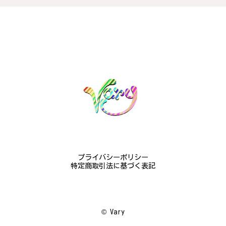
梨モチーフの作品を探していて、梨の花の指輪を見つ
け購入させていただきました。優美な枝のラインに可
憐な花が連なっている指輪、実物は写真で見る以上に
素晴らしかったです。梱包も丁寧にしていただき、安
心して受け取ることが出来ました。本当にありがとう
ございました。大切にします。
この度は梨の花の指輪をお選びいただ
き、誠にありがとうございました。お客
様にご満足いただけたこと、大変嬉しく
思っております。これからも心を込めた
作品をお届けできるよう努めてまいりま
すので、どうぞ末永くご愛用ください。
プライバシーポリシー
またのご利用を心よりお待ちしておりま
特定商取引法に基づく表記
す。
©︎ Vary
梅の花のかんざし - まるで本物の梅の花が咲いているかのような繊細さ K145