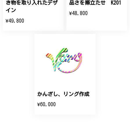
き物を取り入れたデザ
品さを際立たせ K201
大切な節目のお祝いに、母へのプレゼント用に購入さ
イン
¥48,800
せていただきました。実際に目にすると 華美すぎず
¥49,800
丁寧なデザインで、イメージ以上にとても素敵な1点
でした。ありがとうございました。
【オーダーメイド】オリジナルリング
2025/06/16
こちらのオーダーの細かい調整に何度も対応していた
だき、ありがとうございました。
かんざし、リング作成
エレガントな蛇バングル！高級感あるスタイリッシュなデザイン B058
¥60,000
2024/11/20
バングルの腕周りのサイズ直しも料金に含まれてお
り、こちらからの質問にも速やかに回答下さり、信頼