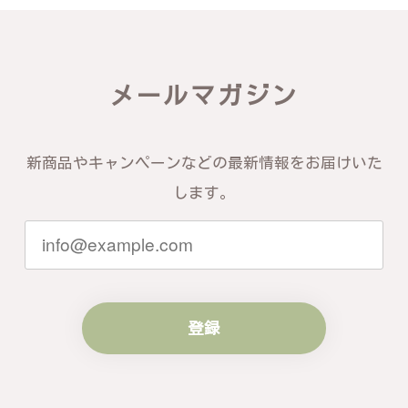
できるショップという印象を受けました。予想通り、
届いた商品は期待以上の出来で、大変満足しておりま
す。今後とも宜しくお願い致します。
メールマガジン
この度は素晴らしいレビューをいただ
き、誠にありがとうございます。お客様
にご満足いただけたこと、そして当店を
信頼いただけたことを大変嬉しく思いま
新商品やキャンペーンなどの最新情報をお届けいた
す。お届けしたバングルが期待以上との
します。
お言葉を頂戴し、励みになります。今後
ともお客様にご満足頂けるサービスを心
がけて参りますので、何かございました
らいつでもお気軽にご連絡ください。引
き続きどうぞよろしくお願い申し上げま
す。
登録
梨の花をモチーフにしたシルバーリング - 優美なデザインが魅力的な指輪 R260
#16
2024/10/15