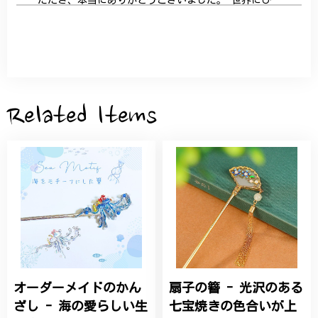
とつだけの特別な作品になりました。 大切に、末永
く愛用させていただきます。
サザンカと木蓮の花のかんざし - 清々しい雰囲気を醸し出す K202
2026/05/28
Related Items
桃の花のブローチ プレゼント シルバー C002
2025/09/19
こちらの要望にもスムーズにお応えいただき、無事に
商品を受け取れました。 ありがとうございました。
オーダーメイドのかん
扇子の簪 - 光沢のある
ひなげしの花のブローチ ご褒美 プレゼント C020
2025/07/27
ざし - 海の愛らしい生
七宝焼きの色合いが上