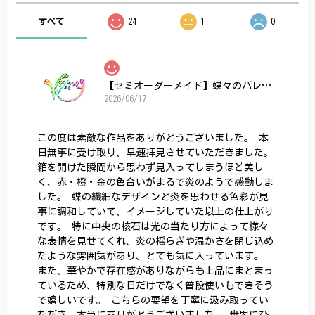
すべて
24
1
0
【セミオーダーメイド】蝶々のバレッタ
2026/06/17
この度は素敵な作品をありがとうございました。 本
日無事に受け取り、早速拝見させていただきました。
箱を開けた瞬間から思わず見入ってしまうほど美し
く、赤・橙・金の色合いがまるで炎のようで感動しま
した。 蝶の繊細なデザインと炎を思わせる色彩が見
事に調和していて、イメージしていた以上の仕上がり
です。 特に中央の核石は光の当たり方によって様々
な表情を見せてくれ、炎の揺らぎや温かさを閉じ込め
たような雰囲気があり、とても気に入っています。
また、華やかで存在感がありながらも上品にまとまっ
ているため、特別な日だけでなく普段使いもできそう
で嬉しいです。 こちらの要望を丁寧に汲み取ってい
ただき、本当にありがとうございました。 世界にひ