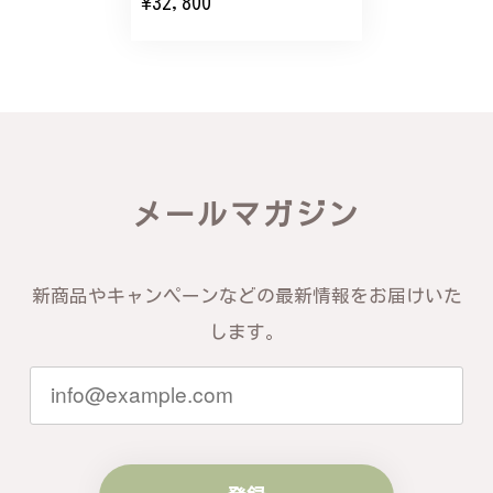
¥32,800
バングルの腕周りのサイズ直しも料金に含まれてお
り、こちらからの質問にも速やかに回答下さり、信頼
できるショップという印象を受けました。予想通り、
届いた商品は期待以上の出来で、大変満足しておりま
す。今後とも宜しくお願い致します。
この度は素晴らしいレビューをいただ
メールマガジン
き、誠にありがとうございます。お客様
にご満足いただけたこと、そして当店を
信頼いただけたことを大変嬉しく思いま
す。お届けしたバングルが期待以上との
新商品やキャンペーンなどの最新情報をお届けいた
お言葉を頂戴し、励みになります。今後
ともお客様にご満足頂けるサービスを心
します。
がけて参りますので、何かございました
らいつでもお気軽にご連絡ください。引
き続きどうぞよろしくお願い申し上げま
す。