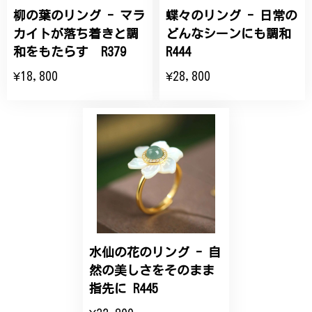
柳の葉のリング - マラ
蝶々のリング - 日常の
ひなげしの花のブローチ ご褒美 プレゼント C020
2025/07/27
カイトが落ち着きと調
どんなシーンにも調和
和をもたらす R379
R444
大切な節目のお祝いに、母へのプレゼント用に購入さ
¥18,800
¥28,800
せていただきました。実際に目にすると 華美すぎず
丁寧なデザインで、イメージ以上にとても素敵な1点
でした。ありがとうございました。
【オーダーメイド】オリジナルリング
2025/06/16
こちらのオーダーの細かい調整に何度も対応していた
だき、ありがとうございました。
水仙の花のリング - 自
然の美しさをそのまま
エレガントな蛇バングル！高級感あるスタイリッシュなデザイン B058
指先に R445
2024/11/20