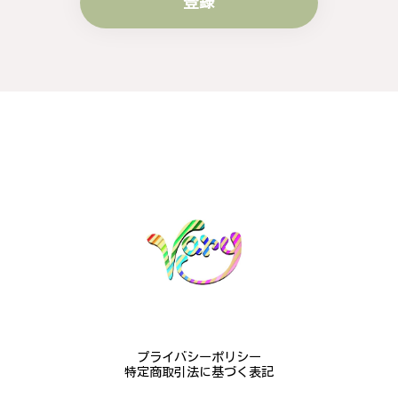
登録
梨の花をモチーフにしたシルバーリング - 優美なデザインが魅力的な指輪 R260
#16
2024/10/15
梨モチーフの作品を探していて、梨の花の指輪を見つ
け購入させていただきました。優美な枝のラインに可
憐な花が連なっている指輪、実物は写真で見る以上に
素晴らしかったです。梱包も丁寧にしていただき、安
心して受け取ることが出来ました。本当にありがとう
ございました。大切にします。
この度は梨の花の指輪をお選びいただ
き、誠にありがとうございました。お客
様にご満足いただけたこと、大変嬉しく
思っております。これからも心を込めた
作品をお届けできるよう努めてまいりま
すので、どうぞ末永くご愛用ください。
またのご利用を心よりお待ちしておりま
プライバシーポリシー
す。
特定商取引法に基づく表記