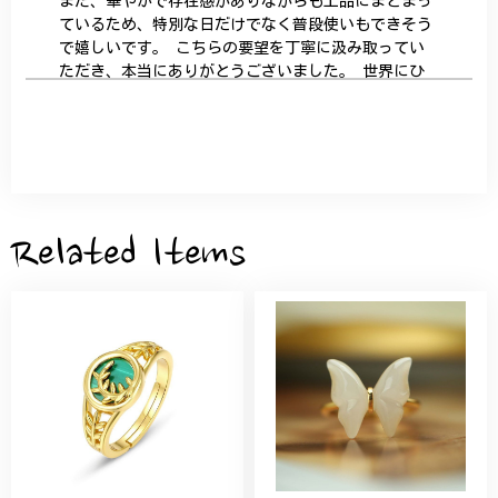
また、華やかで存在感がありながらも上品にまとまっ
ているため、特別な日だけでなく普段使いもできそう
で嬉しいです。 こちらの要望を丁寧に汲み取ってい
ただき、本当にありがとうございました。 世界にひ
とつだけの特別な作品になりました。 大切に、末永
く愛用させていただきます。
サザンカと木蓮の花のかんざし - 清々しい雰囲気を醸し出す K202
2026/05/28
Related Items
桃の花のブローチ プレゼント シルバー C002
2025/09/19
こちらの要望にもスムーズにお応えいただき、無事に
商品を受け取れました。 ありがとうございました。