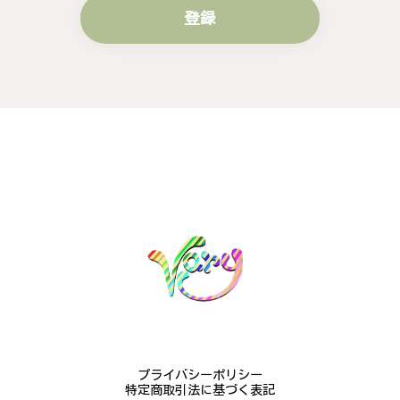
登録
梨の花をモチーフにしたシルバーリング - 優美なデザインが魅力的な指輪 R260
#16
2024/10/15
梨モチーフの作品を探していて、梨の花の指輪を見つ
け購入させていただきました。優美な枝のラインに可
憐な花が連なっている指輪、実物は写真で見る以上に
素晴らしかったです。梱包も丁寧にしていただき、安
心して受け取ることが出来ました。本当にありがとう
ございました。大切にします。
この度は梨の花の指輪をお選びいただ
き、誠にありがとうございました。お客
様にご満足いただけたこと、大変嬉しく
思っております。これからも心を込めた
作品をお届けできるよう努めてまいりま
すので、どうぞ末永くご愛用ください。
またのご利用を心よりお待ちしておりま
プライバシーポリシー
す。
特定商取引法に基づく表記