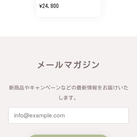
¥24,800
バングルの腕周りのサイズ直しも料金に含まれてお
り、こちらからの質問にも速やかに回答下さり、信頼
できるショップという印象を受けました。予想通り、
届いた商品は期待以上の出来で、大変満足しておりま
す。今後とも宜しくお願い致します。
この度は素晴らしいレビューをいただ
メールマガジン
き、誠にありがとうございます。お客様
にご満足いただけたこと、そして当店を
信頼いただけたことを大変嬉しく思いま
す。お届けしたバングルが期待以上との
新商品やキャンペーンなどの最新情報をお届けいた
お言葉を頂戴し、励みになります。今後
ともお客様にご満足頂けるサービスを心
します。
がけて参りますので、何かございました
らいつでもお気軽にご連絡ください。引
き続きどうぞよろしくお願い申し上げま
す。