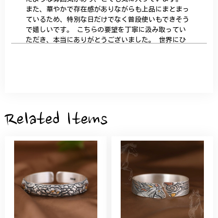
また、華やかで存在感がありながらも上品にまとまっ
ているため、特別な日だけでなく普段使いもできそう
で嬉しいです。 こちらの要望を丁寧に汲み取ってい
ただき、本当にありがとうございました。 世界にひ
とつだけの特別な作品になりました。 大切に、末永
く愛用させていただきます。
サザンカと木蓮の花のかんざし - 清々しい雰囲気を醸し出す K202
2026/05/28
Related Items
桃の花のブローチ プレゼント シルバー C002
2025/09/19
こちらの要望にもスムーズにお応えいただき、無事に
商品を受け取れました。 ありがとうございました。