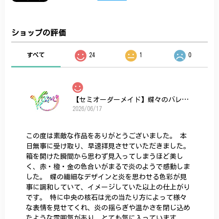
ショップの評価
すべて
24
1
0
【セミオーダーメイド】蝶々のバレッタ
2026/06/17
この度は素敵な作品をありがとうございました。 本
日無事に受け取り、早速拝見させていただきました。
箱を開けた瞬間から思わず見入ってしまうほど美し
く、赤・橙・金の色合いがまるで炎のようで感動しま
した。 蝶の繊細なデザインと炎を思わせる色彩が見
事に調和していて、イメージしていた以上の仕上がり
です。 特に中央の核石は光の当たり方によって様々
な表情を見せてくれ、炎の揺らぎや温かさを閉じ込め
たような雰囲気があり、とても気に入っています。