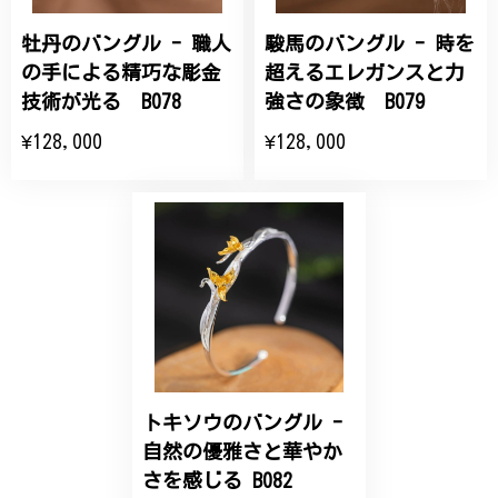
牡丹のバングル - 職人
駿馬のバングル - 時を
ひなげしの花のブローチ ご褒美 プレゼント C020
2025/07/27
の手による精巧な彫金
超えるエレガンスと力
技術が光る B078
強さの象徴 B079
大切な節目のお祝いに、母へのプレゼント用に購入さ
¥128,000
¥128,000
せていただきました。実際に目にすると 華美すぎず
丁寧なデザインで、イメージ以上にとても素敵な1点
でした。ありがとうございました。
【オーダーメイド】オリジナルリング
2025/06/16
こちらのオーダーの細かい調整に何度も対応していた
だき、ありがとうございました。
トキソウのバングル -
自然の優雅さと華やか
エレガントな蛇バングル！高級感あるスタイリッシュなデザイン B058
さを感じる B082
2024/11/20