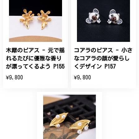
2025/09/19
こちらの要望にもスムーズにお応えいただき、無事に
商品を受け取れました。 ありがとうございました。
木犀のピアス - 元で揺
コアラのピアス - 小さ
ひなげしの花のブローチ ご褒美 プレゼント C020
2025/07/27
れるたびに優雅な香り
なコアラの顔が愛らし
が漂ってくるよう P155
くデザイン P157
大切な節目のお祝いに、母へのプレゼント用に購入さ
¥9,800
¥9,800
せていただきました。実際に目にすると 華美すぎず
丁寧なデザインで、イメージ以上にとても素敵な1点
でした。ありがとうございました。
【オーダーメイド】オリジナルリング
2025/06/16