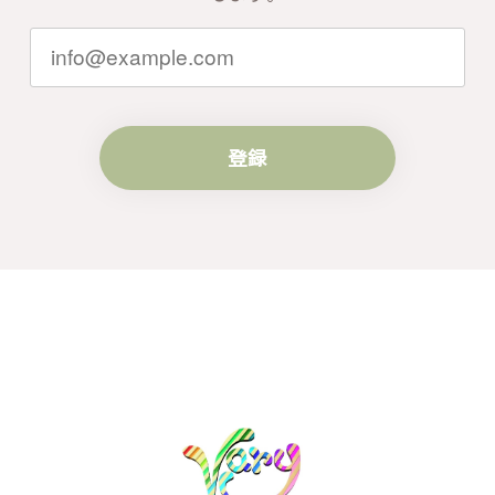
がけて参りますので、何かございました
らいつでもお気軽にご連絡ください。引
き続きどうぞよろしくお願い申し上げま
す。
登録
梨の花をモチーフにしたシルバーリング - 優美なデザインが魅力的な指輪 R260
#16
2024/10/15
梨モチーフの作品を探していて、梨の花の指輪を見つ
け購入させていただきました。優美な枝のラインに可
憐な花が連なっている指輪、実物は写真で見る以上に
素晴らしかったです。梱包も丁寧にしていただき、安
心して受け取ることが出来ました。本当にありがとう
ございました。大切にします。
この度は梨の花の指輪をお選びいただ
き、誠にありがとうございました。お客
様にご満足いただけたこと、大変嬉しく