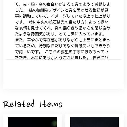
く、赤・橙・金の色合いがまるで炎のようで感動しま
した。 蝶の繊細なデザインと炎を思わせる色彩が見
事に調和していて、イメージしていた以上の仕上がり
です。 特に中央の核石は光の当たり方によって様々
な表情を見せてくれ、炎の揺らぎや温かさを閉じ込め
たような雰囲気があり、とても気に入っています。
また、華やかで存在感がありながらも上品にまとまっ
ているため、特別な日だけでなく普段使いもできそう
で嬉しいです。 こちらの要望を丁寧に汲み取ってい
ただき、本当にありがとうございました。 世界にひ
とつだけの特別な作品になりました。 大切に、末永
く愛用させていただきます。
サザンカと木蓮の花のかんざし - 清々しい雰囲気を醸し出す K202
2026/05/28
Related Items
桃の花のブローチ プレゼント シルバー C002