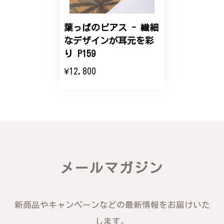
こちらのオーダーの細かい調整に何度も対応していた
だき、ありがとうございました。
葉っぱのピアス - 繊細
なデザインが耳元を彩
エレガントな蛇バングル！高級感あるスタイリッシュなデザイン B058
り P159
2024/11/20
¥12,800
バングルの腕周りのサイズ直しも料金に含まれてお
り、こちらからの質問にも速やかに回答下さり、信頼
できるショップという印象を受けました。予想通り、
届いた商品は期待以上の出来で、大変満足しておりま
す。今後とも宜しくお願い致します。
この度は素晴らしいレビューをいただ
メールマガジン
き、誠にありがとうございます。お客様
にご満足いただけたこと、そして当店を
信頼いただけたことを大変嬉しく思いま
す。お届けしたバングルが期待以上との
新商品やキャンペーンなどの最新情報をお届けいた
お言葉を頂戴し、励みになります。今後
ともお客様にご満足頂けるサービスを心
します。