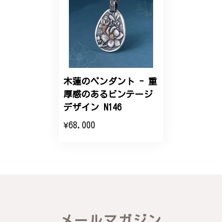
【オーダーメイド】オリジナルリング
2025/06/16
こちらのオーダーの細かい調整に何度も対応していた
だき、ありがとうございました。
木蓮のペンダント - 重
エレガントな蛇バングル！高級感あるスタイリッシュなデザイン B058
厚感のあるビンテージ
2024/11/20
デザイン N146
¥68,000
バングルの腕周りのサイズ直しも料金に含まれてお
り、こちらからの質問にも速やかに回答下さり、信頼
できるショップという印象を受けました。予想通り、
届いた商品は期待以上の出来で、大変満足しておりま
す。今後とも宜しくお願い致します。
この度は素晴らしいレビューをいただ
き、誠にありがとうございます。お客様
メールマガジン
にご満足いただけたこと、そして当店を