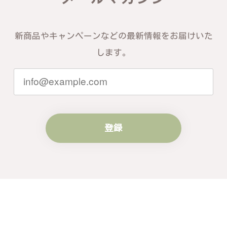
信頼いただけたことを大変嬉しく思いま
す。お届けしたバングルが期待以上との
お言葉を頂戴し、励みになります。今後
新商品やキャンペーンなどの最新情報をお届けいた
ともお客様にご満足頂けるサービスを心
がけて参りますので、何かございました
します。
らいつでもお気軽にご連絡ください。引
き続きどうぞよろしくお願い申し上げま
す。
登録
梨の花をモチーフにしたシルバーリング - 優美なデザインが魅力的な指輪 R260
#16
2024/10/15
梨モチーフの作品を探していて、梨の花の指輪を見つ
け購入させていただきました。優美な枝のラインに可
憐な花が連なっている指輪、実物は写真で見る以上に
素晴らしかったです。梱包も丁寧にしていただき、安
心して受け取ることが出来ました。本当にありがとう
ございました。大切にします。