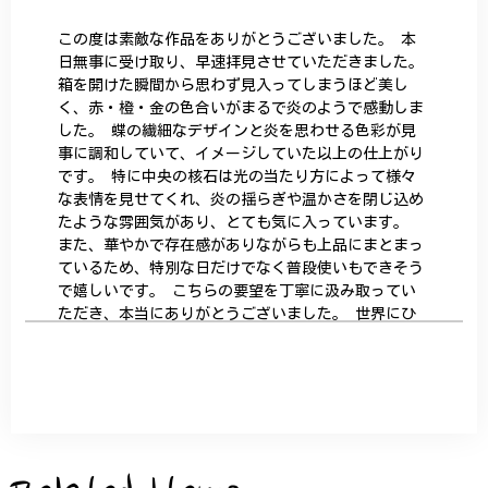
この度は素敵な作品をありがとうございました。 本
日無事に受け取り、早速拝見させていただきました。
箱を開けた瞬間から思わず見入ってしまうほど美し
く、赤・橙・金の色合いがまるで炎のようで感動しま
した。 蝶の繊細なデザインと炎を思わせる色彩が見
事に調和していて、イメージしていた以上の仕上がり
です。 特に中央の核石は光の当たり方によって様々
な表情を見せてくれ、炎の揺らぎや温かさを閉じ込め
たような雰囲気があり、とても気に入っています。
また、華やかで存在感がありながらも上品にまとまっ
ているため、特別な日だけでなく普段使いもできそう
で嬉しいです。 こちらの要望を丁寧に汲み取ってい
ただき、本当にありがとうございました。 世界にひ
とつだけの特別な作品になりました。 大切に、末永
く愛用させていただきます。
サザンカと木蓮の花のかんざし - 清々しい雰囲気を醸し出す K202
2026/05/28