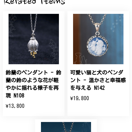
Related Items
桃の花のブローチ プレゼント シルバー C002
2025/09/19
こちらの要望にもスムーズにお応えいただき、無事に
商品を受け取れました。 ありがとうございました。
鈴蘭のペンダント - 鈴
可愛い猫と犬のペンダ
ひなげしの花のブローチ ご褒美 プレゼント C020
2025/07/27
蘭の鈴のような花が軽
ント - 温かさと幸福感
やかに揺れる様子を再
を与える N142
大切な節目のお祝いに、母へのプレゼント用に購入さ
現 N108
¥19,800
せていただきました。実際に目にすると 華美すぎず
¥13,800
丁寧なデザインで、イメージ以上にとても素敵な1点
でした。ありがとうございました。