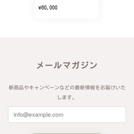
エレガントな蛇バングル！高級感あるスタイリッシュなデザイン B058
¥60,000
2024/11/20
バングルの腕周りのサイズ直しも料金に含まれてお
り、こちらからの質問にも速やかに回答下さり、信頼
できるショップという印象を受けました。予想通り、
届いた商品は期待以上の出来で、大変満足しておりま
す。今後とも宜しくお願い致します。
メールマガジン
この度は素晴らしいレビューをいただ
き、誠にありがとうございます。お客様
にご満足いただけたこと、そして当店を
信頼いただけたことを大変嬉しく思いま
新商品やキャンペーンなどの最新情報をお届けいた
す。お届けしたバングルが期待以上との
します。
お言葉を頂戴し、励みになります。今後
ともお客様にご満足頂けるサービスを心
がけて参りますので、何かございました
らいつでもお気軽にご連絡ください。引
き続きどうぞよろしくお願い申し上げま
す。