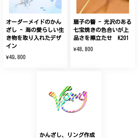
オーダーメイドのかん
扇子の簪 - 光沢のある
ひなげしの花のブローチ ご褒美 プレゼント C020
2025/07/27
ざし - 海の愛らしい生
七宝焼きの色合いが上
き物を取り入れたデザ
品さを際立たせ K201
大切な節目のお祝いに、母へのプレゼント用に購入さ
イン
¥48,800
せていただきました。実際に目にすると 華美すぎず
¥49,800
丁寧なデザインで、イメージ以上にとても素敵な1点
でした。ありがとうございました。
【オーダーメイド】オリジナルリング
2025/06/16
こちらのオーダーの細かい調整に何度も対応していた
だき、ありがとうございました。
かんざし、リング作成