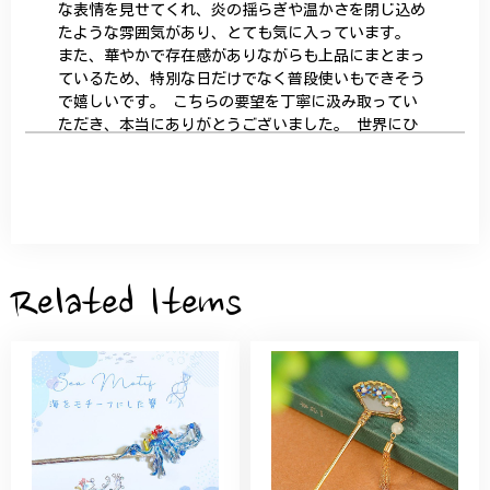
な表情を見せてくれ、炎の揺らぎや温かさを閉じ込め
たような雰囲気があり、とても気に入っています。
また、華やかで存在感がありながらも上品にまとまっ
ているため、特別な日だけでなく普段使いもできそう
で嬉しいです。 こちらの要望を丁寧に汲み取ってい
ただき、本当にありがとうございました。 世界にひ
とつだけの特別な作品になりました。 大切に、末永
く愛用させていただきます。
サザンカと木蓮の花のかんざし - 清々しい雰囲気を醸し出す K202
2026/05/28
Related Items
桃の花のブローチ プレゼント シルバー C002
2025/09/19
こちらの要望にもスムーズにお応えいただき、無事に
商品を受け取れました。 ありがとうございました。