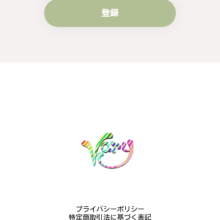
登録
梨の花をモチーフにしたシルバーリング - 優美なデザインが魅力的な指輪 R260
#16
2024/10/15
梨モチーフの作品を探していて、梨の花の指輪を見つ
け購入させていただきました。優美な枝のラインに可
憐な花が連なっている指輪、実物は写真で見る以上に
素晴らしかったです。梱包も丁寧にしていただき、安
心して受け取ることが出来ました。本当にありがとう
ございました。大切にします。
この度は梨の花の指輪をお選びいただ
き、誠にありがとうございました。お客
様にご満足いただけたこと、大変嬉しく
思っております。これからも心を込めた
作品をお届けできるよう努めてまいりま
すので、どうぞ末永くご愛用ください。
プライバシーポリシー
またのご利用を心よりお待ちしておりま
特定商取引法に基づく表記