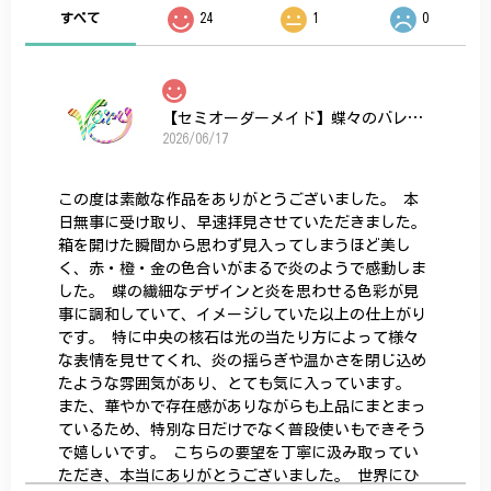
すべて
24
1
0
【セミオーダーメイド】蝶々のバレッタ
2026/06/17
この度は素敵な作品をありがとうございました。 本
日無事に受け取り、早速拝見させていただきました。
箱を開けた瞬間から思わず見入ってしまうほど美し
く、赤・橙・金の色合いがまるで炎のようで感動しま
した。 蝶の繊細なデザインと炎を思わせる色彩が見
事に調和していて、イメージしていた以上の仕上がり
です。 特に中央の核石は光の当たり方によって様々
な表情を見せてくれ、炎の揺らぎや温かさを閉じ込め
たような雰囲気があり、とても気に入っています。
また、華やかで存在感がありながらも上品にまとまっ
ているため、特別な日だけでなく普段使いもできそう
で嬉しいです。 こちらの要望を丁寧に汲み取ってい
ただき、本当にありがとうございました。 世界にひ