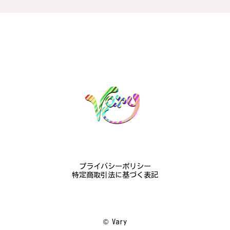
梨モチーフの作品を探していて、梨の花の指輪を見つ
け購入させていただきました。優美な枝のラインに可
憐な花が連なっている指輪、実物は写真で見る以上に
素晴らしかったです。梱包も丁寧にしていただき、安
心して受け取ることが出来ました。本当にありがとう
ございました。大切にします。
この度は梨の花の指輪をお選びいただ
き、誠にありがとうございました。お客
様にご満足いただけたこと、大変嬉しく
思っております。これからも心を込めた
作品をお届けできるよう努めてまいりま
すので、どうぞ末永くご愛用ください。
またのご利用を心よりお待ちしておりま
プライバシーポリシー
す。
特定商取引法に基づく表記
梅の花のかんざし - まるで本物の梅の花が咲いているかのような繊細さ K145
©︎ Vary
2024/08/17