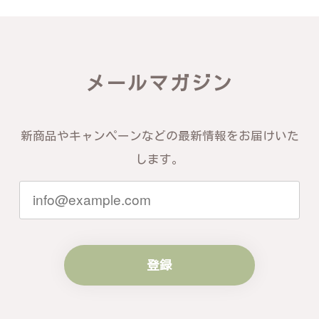
届いた商品は期待以上の出来で、大変満足しておりま
す。今後とも宜しくお願い致します。
この度は素晴らしいレビューをいただ
メールマガジン
き、誠にありがとうございます。お客様
にご満足いただけたこと、そして当店を
信頼いただけたことを大変嬉しく思いま
す。お届けしたバングルが期待以上との
新商品やキャンペーンなどの最新情報をお届けいた
お言葉を頂戴し、励みになります。今後
ともお客様にご満足頂けるサービスを心
します。
がけて参りますので、何かございました
らいつでもお気軽にご連絡ください。引
き続きどうぞよろしくお願い申し上げま
す。
登録
梨の花をモチーフにしたシルバーリング - 優美なデザインが魅力的な指輪 R260
#16
2024/10/15