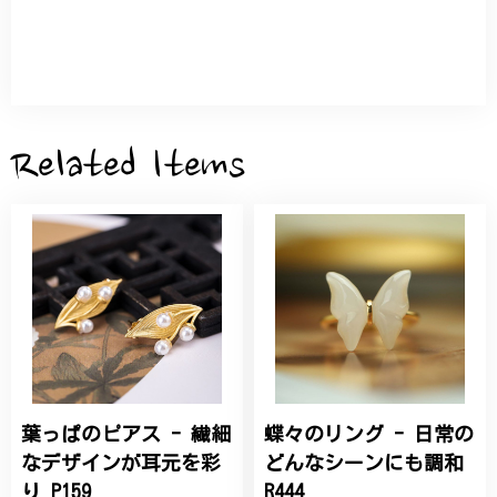
とつだけの特別な作品になりました。 大切に、末永
く愛用させていただきます。
サザンカと木蓮の花のかんざし - 清々しい雰囲気を醸し出す K202
2026/05/28
Related Items
桃の花のブローチ プレゼント シルバー C002
2025/09/19
こちらの要望にもスムーズにお応えいただき、無事に
商品を受け取れました。 ありがとうございました。
葉っぱのピアス - 繊細
蝶々のリング - 日常の
ひなげしの花のブローチ ご褒美 プレゼント C020
2025/07/27
なデザインが耳元を彩
どんなシーンにも調和
り P159
R444