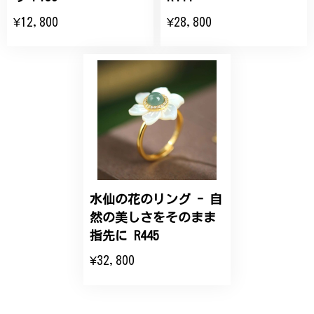
大切な節目のお祝いに、母へのプレゼント用に購入さ
¥12,800
¥28,800
せていただきました。実際に目にすると 華美すぎず
丁寧なデザインで、イメージ以上にとても素敵な1点
でした。ありがとうございました。
【オーダーメイド】オリジナルリング
2025/06/16
こちらのオーダーの細かい調整に何度も対応していた
だき、ありがとうございました。
水仙の花のリング - 自
然の美しさをそのまま
エレガントな蛇バングル！高級感あるスタイリッシュなデザイン B058
指先に R445
2024/11/20
¥32,800
バングルの腕周りのサイズ直しも料金に含まれてお
り、こちらからの質問にも速やかに回答下さり、信頼
できるショップという印象を受けました。予想通り、