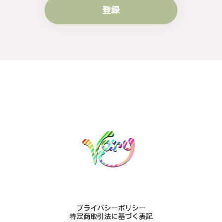
登録
梨の花をモチーフにしたシルバーリング - 優美なデザインが魅力的な指輪 R260
#16
2024/10/15
梨モチーフの作品を探していて、梨の花の指輪を見つ
け購入させていただきました。優美な枝のラインに可
憐な花が連なっている指輪、実物は写真で見る以上に
素晴らしかったです。梱包も丁寧にしていただき、安
心して受け取ることが出来ました。本当にありがとう
ございました。大切にします。
この度は梨の花の指輪をお選びいただ
き、誠にありがとうございました。お客
様にご満足いただけたこと、大変嬉しく
思っております。これからも心を込めた
作品をお届けできるよう努めてまいりま
すので、どうぞ末永くご愛用ください。
またのご利用を心よりお待ちしておりま
プライバシーポリシー
す。
特定商取引法に基づく表記