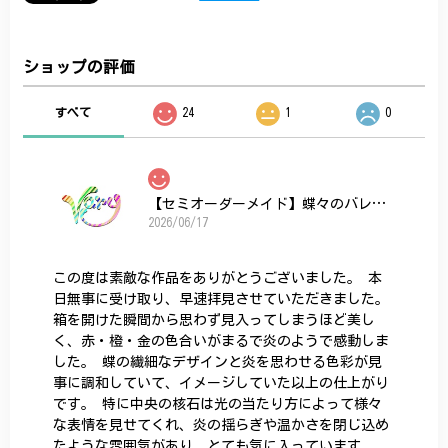
ショップの評価
すべて
24
1
0
【セミオーダーメイド】蝶々のバレッタ
2026/06/17
この度は素敵な作品をありがとうございました。 本
日無事に受け取り、早速拝見させていただきました。
箱を開けた瞬間から思わず見入ってしまうほど美し
く、赤・橙・金の色合いがまるで炎のようで感動しま
した。 蝶の繊細なデザインと炎を思わせる色彩が見
事に調和していて、イメージしていた以上の仕上がり
です。 特に中央の核石は光の当たり方によって様々
な表情を見せてくれ、炎の揺らぎや温かさを閉じ込め
たような雰囲気があり、とても気に入っています。