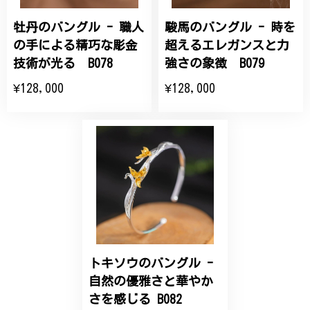
牡丹のバングル - 職人
駿馬のバングル - 時を
ひなげしの花のブローチ ご褒美 プレゼント C020
2025/07/27
の手による精巧な彫金
超えるエレガンスと力
技術が光る B078
強さの象徴 B079
大切な節目のお祝いに、母へのプレゼント用に購入さ
¥128,000
¥128,000
せていただきました。実際に目にすると 華美すぎず
丁寧なデザインで、イメージ以上にとても素敵な1点
でした。ありがとうございました。
【オーダーメイド】オリジナルリング
2025/06/16
こちらのオーダーの細かい調整に何度も対応していた
だき、ありがとうございました。
トキソウのバングル -
自然の優雅さと華やか
エレガントな蛇バングル！高級感あるスタイリッシュなデザイン B058
さを感じる B082
2024/11/20