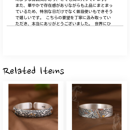
また、華やかで存在感がありながらも上品にまとまっ
ているため、特別な日だけでなく普段使いもできそう
で嬉しいです。 こちらの要望を丁寧に汲み取ってい
ただき、本当にありがとうございました。 世界にひ
とつだけの特別な作品になりました。 大切に、末永
く愛用させていただきます。
サザンカと木蓮の花のかんざし - 清々しい雰囲気を醸し出す K202
2026/05/28
Related Items
桃の花のブローチ プレゼント シルバー C002
2025/09/19
こちらの要望にもスムーズにお応えいただき、無事に
商品を受け取れました。 ありがとうございました。