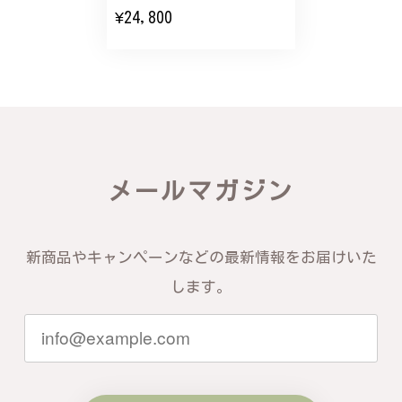
¥24,800
バングルの腕周りのサイズ直しも料金に含まれてお
り、こちらからの質問にも速やかに回答下さり、信頼
できるショップという印象を受けました。予想通り、
届いた商品は期待以上の出来で、大変満足しておりま
す。今後とも宜しくお願い致します。
この度は素晴らしいレビューをいただ
メールマガジン
き、誠にありがとうございます。お客様
にご満足いただけたこと、そして当店を
信頼いただけたことを大変嬉しく思いま
す。お届けしたバングルが期待以上との
新商品やキャンペーンなどの最新情報をお届けいた
お言葉を頂戴し、励みになります。今後
ともお客様にご満足頂けるサービスを心
します。
がけて参りますので、何かございました
らいつでもお気軽にご連絡ください。引
き続きどうぞよろしくお願い申し上げま
す。