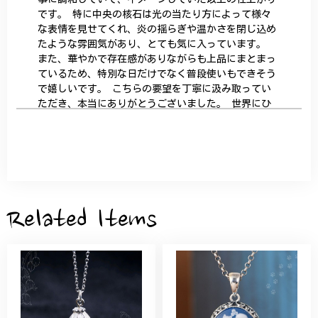
です。 特に中央の核石は光の当たり方によって様々
な表情を見せてくれ、炎の揺らぎや温かさを閉じ込め
たような雰囲気があり、とても気に入っています。
また、華やかで存在感がありながらも上品にまとまっ
ているため、特別な日だけでなく普段使いもできそう
で嬉しいです。 こちらの要望を丁寧に汲み取ってい
ただき、本当にありがとうございました。 世界にひ
とつだけの特別な作品になりました。 大切に、末永
く愛用させていただきます。
サザンカと木蓮の花のかんざし - 清々しい雰囲気を醸し出す K202
2026/05/28
Related Items
桃の花のブローチ プレゼント シルバー C002
2025/09/19