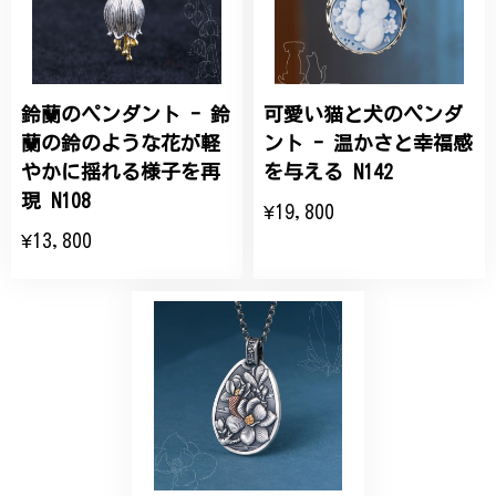
こちらの要望にもスムーズにお応えいただき、無事に
商品を受け取れました。 ありがとうございました。
鈴蘭のペンダント - 鈴
可愛い猫と犬のペンダ
ひなげしの花のブローチ ご褒美 プレゼント C020
2025/07/27
蘭の鈴のような花が軽
ント - 温かさと幸福感
やかに揺れる様子を再
を与える N142
大切な節目のお祝いに、母へのプレゼント用に購入さ
現 N108
¥19,800
せていただきました。実際に目にすると 華美すぎず
¥13,800
丁寧なデザインで、イメージ以上にとても素敵な1点
でした。ありがとうございました。
【オーダーメイド】オリジナルリング
2025/06/16
こちらのオーダーの細かい調整に何度も対応していた
だき、ありがとうございました。