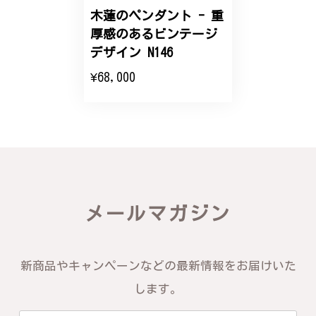
木蓮のペンダント - 重
エレガントな蛇バングル！高級感あるスタイリッシュなデザイン B058
厚感のあるビンテージ
2024/11/20
デザイン N146
¥68,000
バングルの腕周りのサイズ直しも料金に含まれてお
り、こちらからの質問にも速やかに回答下さり、信頼
できるショップという印象を受けました。予想通り、
届いた商品は期待以上の出来で、大変満足しておりま
す。今後とも宜しくお願い致します。
この度は素晴らしいレビューをいただ
き、誠にありがとうございます。お客様
メールマガジン
にご満足いただけたこと、そして当店を
信頼いただけたことを大変嬉しく思いま
す。お届けしたバングルが期待以上との
お言葉を頂戴し、励みになります。今後
新商品やキャンペーンなどの最新情報をお届けいた
ともお客様にご満足頂けるサービスを心
がけて参りますので、何かございました
します。
らいつでもお気軽にご連絡ください。引
き続きどうぞよろしくお願い申し上げま