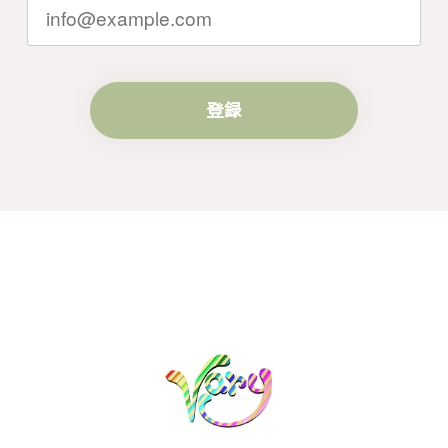
す。
登録
梨の花をモチーフにしたシルバーリング - 優美なデザインが魅力的な指輪 R260
#16
2024/10/15
梨モチーフの作品を探していて、梨の花の指輪を見つ
け購入させていただきました。優美な枝のラインに可
憐な花が連なっている指輪、実物は写真で見る以上に
素晴らしかったです。梱包も丁寧にしていただき、安
心して受け取ることが出来ました。本当にありがとう
ございました。大切にします。
この度は梨の花の指輪をお選びいただ
き、誠にありがとうございました。お客
様にご満足いただけたこと、大変嬉しく
思っております。これからも心を込めた
作品をお届けできるよう努めてまいりま