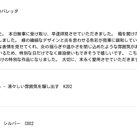
のバレッタ
た。 本日無事に受け取り、早速拝見させていただきました。 箱を開け
しました。 蝶の繊細なデザインと炎を思わせる色彩が見事に調和して
な表情を見せてくれ、炎の揺らぎや温かさを閉じ込めたような雰囲気が
いるため、特別な日だけでなく普段使いもできそうで嬉しいです。 こ
だけの特別な作品になりました。 大切に、末永く愛用させていただきま
- 清々しい雰囲気を醸し出す K202
シルバー C002