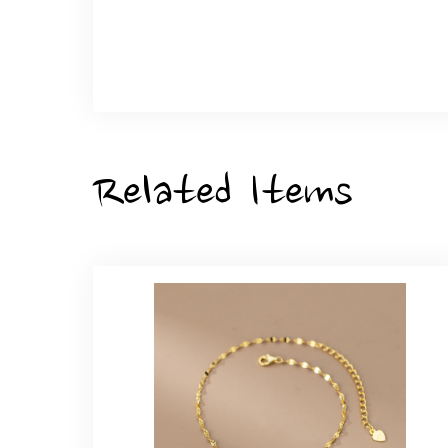
こちらの要望にもスムーズにお応えいただき
ひなげしの花のブローチ ご褒
2025/07/27
Related Items
大切な節目のお祝いに、母へのプレゼント用
た。ありがとうございました。
【オーダーメイド】オリジナ
2025/06/16
こちらのオーダーの細かい調整に何度も対応