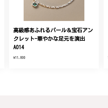
感あるスタイリッシュなデザイン B058
れており、こちらからの質問にも速やかに回答下さり、信頼できるショ
ります。今後とも宜しくお願い致します。
高級感あふれるパール＆宝石アン
クレット-華やかな足元を演出
をいただき、誠にありがとうございます。お客様にご満足いただけたこ
たバングルが期待以上とのお言葉を頂戴し、励みになります。今後とも
A014
したらいつでもお気軽にご連絡ください。引き続きどうぞよろしくお願
¥11,800
リング - 優美なデザインが魅力的な指輪 R260
輪を見つけ購入させていただきました。優美な枝のラインに可憐な花が
き、安心して受け取ることが出来ました。本当にありがとうございまし