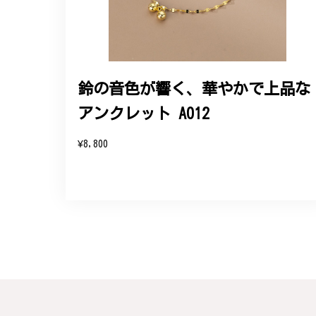
エレガントな蛇バングル！高級
2024/11/20
バングルの腕周りのサイズ直しも料金に含ま
た商品は期待以上の出来で、大変満足してお
鈴の音色が響く、華やかで上品な
アンクレット A012
この度は素晴らしいレビュー
変嬉しく思います。お届けし
¥8,800
参りますので、何かございま
梨の花をモチーフにしたシルバー
#16
2024/10/15
梨モチーフの作品を探していて、梨の花の指
晴らしかったです。梱包も丁寧にしていただ