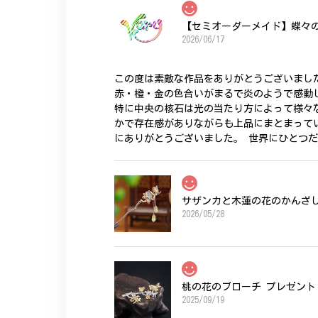
【セミオーダーメイド】蝶々
2026/06/17
この度は素敵な作品をありがとうございまし
赤・橙・金の色合いがまるで炎のようで感動
特に中央の核石は光の当たり方によって様々
かで存在感がありながらも上品にまとまって
にありがとうございました。 世界にひとつ
サザンカと木蓮の花のかんざし 
2026/05/28
桃の花のブローチ プレゼント 
2025/09/19