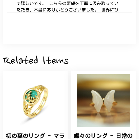
で嬉しいです。 こちらの要望を丁寧に汲み取ってい
ただき、本当にありがとうございました。 世界にひ
とつだけの特別な作品になりました。 大切に、末永
く愛用させていただきます。
サザンカと木蓮の花のかんざし - 清々しい雰囲気を醸し出す K202
2026/05/28
Related Items
桃の花のブローチ プレゼント シルバー C002
2025/09/19
こちらの要望にもスムーズにお応えいただき、無事に
商品を受け取れました。 ありがとうございました。
柳の葉のリング - マラ
蝶々のリング - 日常の
ひなげしの花のブローチ ご褒美 プレゼント C020