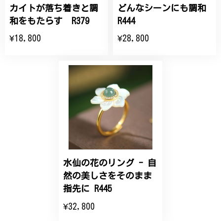
2025/07/27
カイトが落ち着きと調
どんなシーンにも調和
和をもたらす R379
R444
大切な節目のお祝いに、母へのプレゼント用に購入さ
¥18,800
¥28,800
せていただきました。実際に目にすると 華美すぎず
丁寧なデザインで、イメージ以上にとても素敵な1点
でした。ありがとうございました。
【オーダーメイド】オリジナルリング
2025/06/16
こちらのオーダーの細かい調整に何度も対応していた
だき、ありがとうございました。
水仙の花のリング - 自
然の美しさをそのまま
エレガントな蛇バングル！高級感あるスタイリッシュなデザイン B058
指先に R445
2024/11/20
¥32,800