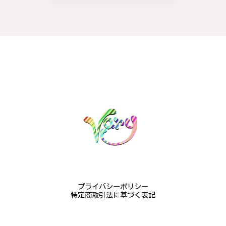
#16
2024/10/15
梨モチーフの作品を探していて、梨の花の指輪を見つ
け購入させていただきました。優美な枝のラインに可
憐な花が連なっている指輪、実物は写真で見る以上に
素晴らしかったです。梱包も丁寧にしていただき、安
心して受け取ることが出来ました。本当にありがとう
ございました。大切にします。
この度は梨の花の指輪をお選びいただ
き、誠にありがとうございました。お客
様にご満足いただけたこと、大変嬉しく
思っております。これからも心を込めた
作品をお届けできるよう努めてまいりま
すので、どうぞ末永くご愛用ください。
またのご利用を心よりお待ちしておりま
プライバシーポリシー
す。
特定商取引法に基づく表記