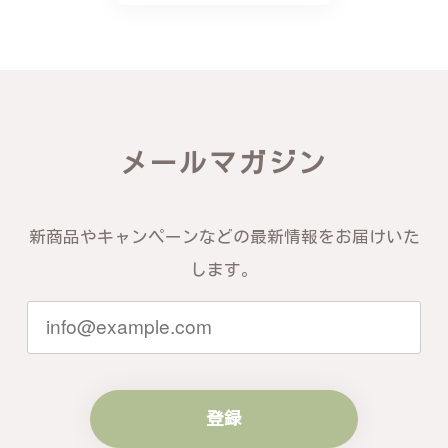
バングルの腕周りのサイズ直しも料金に含まれてお
り、こちらからの質問にも速やかに回答下さり、信頼
できるショップという印象を受けました。予想通り、
届いた商品は期待以上の出来で、大変満足しておりま
す。今後とも宜しくお願い致します。
この度は素晴らしいレビューをいただ
メールマガジン
き、誠にありがとうございます。お客様
にご満足いただけたこと、そして当店を
信頼いただけたことを大変嬉しく思いま
す。お届けしたバングルが期待以上との
新商品やキャンペーンなどの最新情報をお届けいた
お言葉を頂戴し、励みになります。今後
ともお客様にご満足頂けるサービスを心
します。
がけて参りますので、何かございました
らいつでもお気軽にご連絡ください。引
き続きどうぞよろしくお願い申し上げま
す。
登録
梨の花をモチーフにしたシルバーリング - 優美なデザインが魅力的な指輪 R260