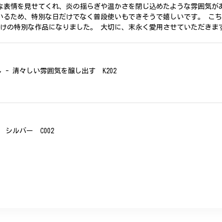
な表情を見せてくれ、炎の揺らぎや温かさを閉じ込めたような雰囲気が
いるため、特別な日だけでなく普段使いもできそうで嬉しいです。 こ
だけの特別な作品になりました。 大切に、末永く愛用させていただきま
- 清々しい雰囲気を醸し出す K202
シルバー C002
、無事に商品を受け取れました。 ありがとうございました。
美 プレゼント C020