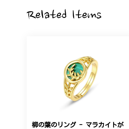
Related Items
大切な節目のお祝いに、母へのプレゼント用
た。ありがとうございました。
【オーダーメイド】オリジナ
2025/06/16
こちらのオーダーの細かい調整に何度も対応
エレガントな蛇バングル！高級
2024/11/20
バングルの腕周りのサイズ直しも料金に含ま
た商品は期待以上の出来で、大変満足してお
柳の葉のリング - マラカイトが