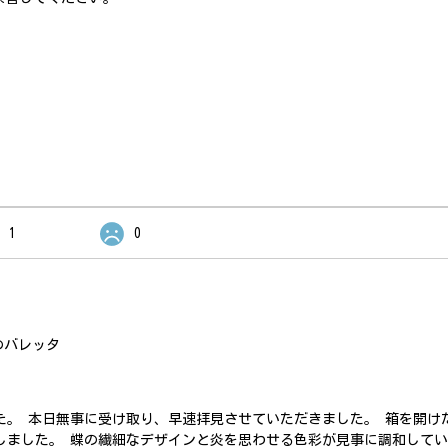
。
1
0
のバレッタ
た。 本日無事に受け取り、早速拝見させていただきました。 箱を開け
しました。 蝶の繊細なデザインと炎を思わせる色彩が見事に調和して