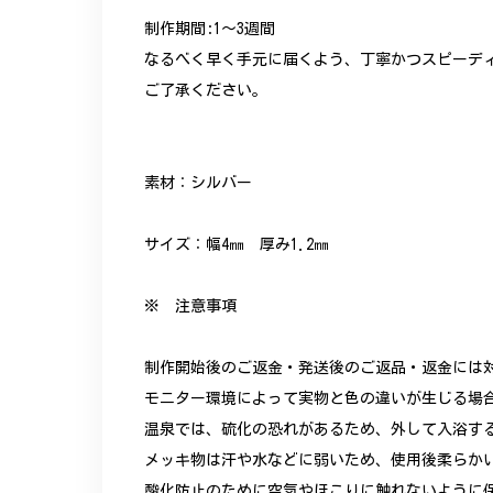
制作期間:1〜3週間
なるべく早く手元に届くよう、丁寧かつスピーデ
ご了承ください。
素材：シルバー
サイズ：幅4㎜ 厚み1.2㎜
※ 注意事項
制作開始後のご返金・発送後のご返品・返金には
モニター環境によって実物と色の違いが生じる場
温泉では、硫化の恐れがあるため、外して入浴す
メッキ物は汗や水などに弱いため、使用後柔らか
酸化防止のために空気やほこりに触れないように