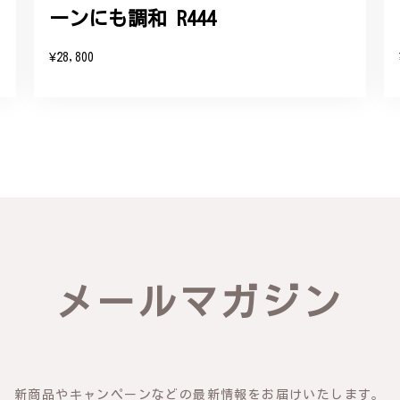
ーンにも調和 R444
をいただき、誠にありがとうございます。お客様にご満足いただけたこ
たバングルが期待以上とのお言葉を頂戴し、励みになります。今後とも
¥28,800
したらいつでもお気軽にご連絡ください。引き続きどうぞよろしくお願
リング - 優美なデザインが魅力的な指輪 R260
輪を見つけ購入させていただきました。優美な枝のラインに可憐な花が
き、安心して受け取ることが出来ました。本当にありがとうございまし
びいただき、誠にありがとうございました。お客様にご満足いただけた
メールマガジン
できるよう努めてまいりますので、どうぞ末永くご愛用ください。また
新商品やキャンペーンなどの最新情報をお届けいたします。
物の梅の花が咲いているかのような繊細さ K145