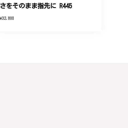
さをそのまま指先に R445
と、そして当店を信頼いただけたことを大
お客様にご満足頂けるサービスを心がけて
¥32,800
い申し上げます。
連なっている指輪、実物は写真で見る以上に素
た。大切にします。
こと、大変嬉しく思っております。これか
のご利用を心よりお待ちしております。