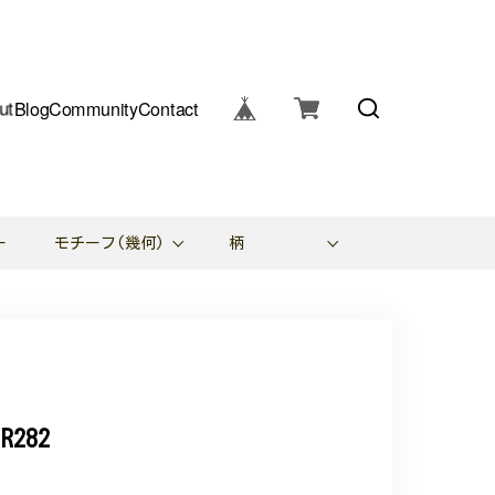
ut
Blog
Community
Contact
ー
モチーフ(幾何)
柄
282