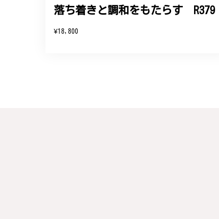
落ち着きと調和をもたらす R379
この度は素晴らしいレビュー
変嬉しく思います。お届けし
¥18,800
参りますので、何かございま
梨の花をモチーフにしたシルバー
#16
2024/10/15
梨モチーフの作品を探していて、梨の花の指
晴らしかったです。梱包も丁寧にしていただ
この度は梨の花の指輪をお選
らも心を込めた作品をお届け
梅の花のかんざし - まるで本