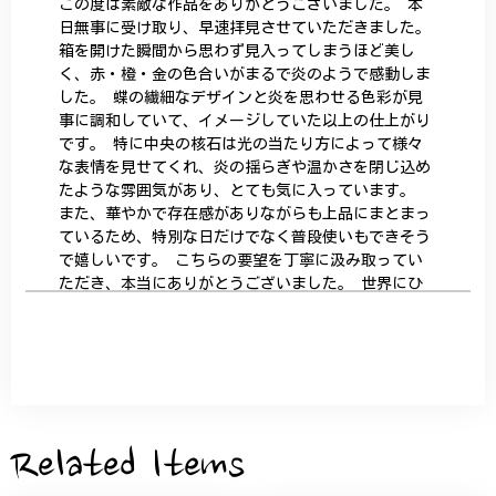
この度は素敵な作品をありがとうございました。 本
日無事に受け取り、早速拝見させていただきました。
箱を開けた瞬間から思わず見入ってしまうほど美し
く、赤・橙・金の色合いがまるで炎のようで感動しま
した。 蝶の繊細なデザインと炎を思わせる色彩が見
事に調和していて、イメージしていた以上の仕上がり
です。 特に中央の核石は光の当たり方によって様々
な表情を見せてくれ、炎の揺らぎや温かさを閉じ込め
たような雰囲気があり、とても気に入っています。
また、華やかで存在感がありながらも上品にまとまっ
ているため、特別な日だけでなく普段使いもできそう
で嬉しいです。 こちらの要望を丁寧に汲み取ってい
ただき、本当にありがとうございました。 世界にひ
とつだけの特別な作品になりました。 大切に、末永
く愛用させていただきます。
サザンカと木蓮の花のかんざし - 清々しい雰囲気を醸し出す K202
2026/05/28
Related Items