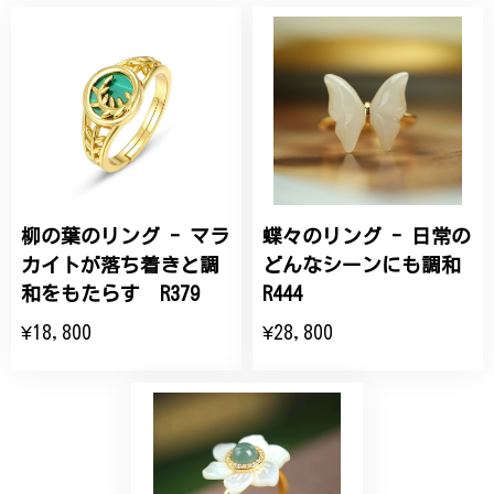
桃の花のブローチ プレゼント シルバー C002
2025/09/19
こちらの要望にもスムーズにお応えいただき、無事に
商品を受け取れました。 ありがとうございました。
柳の葉のリング - マラ
蝶々のリング - 日常の
ひなげしの花のブローチ ご褒美 プレゼント C020
2025/07/27
カイトが落ち着きと調
どんなシーンにも調和
和をもたらす R379
R444
大切な節目のお祝いに、母へのプレゼント用に購入さ
¥18,800
¥28,800
せていただきました。実際に目にすると 華美すぎず
丁寧なデザインで、イメージ以上にとても素敵な1点
でした。ありがとうございました。
【オーダーメイド】オリジナルリング
2025/06/16