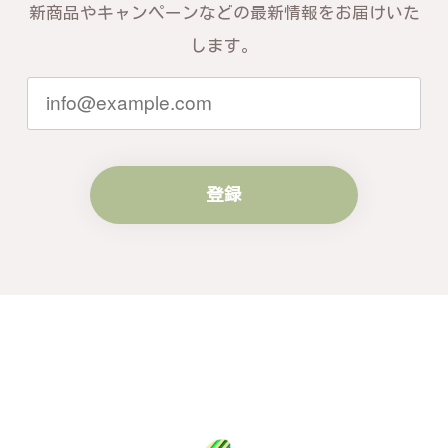
す。お届けしたバングルが期待以上との
新商品やキャンペーンなどの最新情報をお届けいた
お言葉を頂戴し、励みになります。今後
ともお客様にご満足頂けるサービスを心
します。
がけて参りますので、何かございました
らいつでもお気軽にご連絡ください。引
き続きどうぞよろしくお願い申し上げま
す。
登録
梨の花をモチーフにしたシルバーリング - 優美なデザインが魅力的な指輪 R260
#16
2024/10/15
梨モチーフの作品を探していて、梨の花の指輪を見つ
け購入させていただきました。優美な枝のラインに可
憐な花が連なっている指輪、実物は写真で見る以上に
素晴らしかったです。梱包も丁寧にしていただき、安
心して受け取ることが出来ました。本当にありがとう
ございました。大切にします。