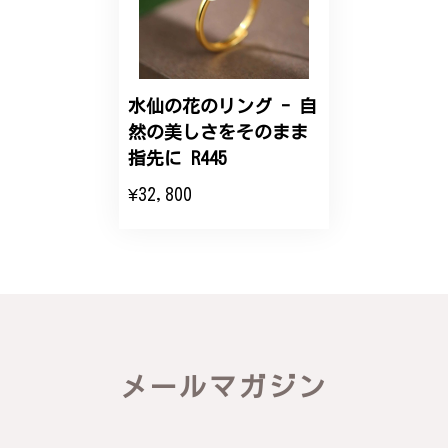
こちらのオーダーの細かい調整に何度も対応していた
だき、ありがとうございました。
水仙の花のリング - 自
然の美しさをそのまま
エレガントな蛇バングル！高級感あるスタイリッシュなデザイン B058
指先に R445
2024/11/20
¥32,800
バングルの腕周りのサイズ直しも料金に含まれてお
り、こちらからの質問にも速やかに回答下さり、信頼
できるショップという印象を受けました。予想通り、
届いた商品は期待以上の出来で、大変満足しておりま
す。今後とも宜しくお願い致します。
この度は素晴らしいレビューをいただ
メールマガジン
き、誠にありがとうございます。お客様
にご満足いただけたこと、そして当店を
信頼いただけたことを大変嬉しく思いま