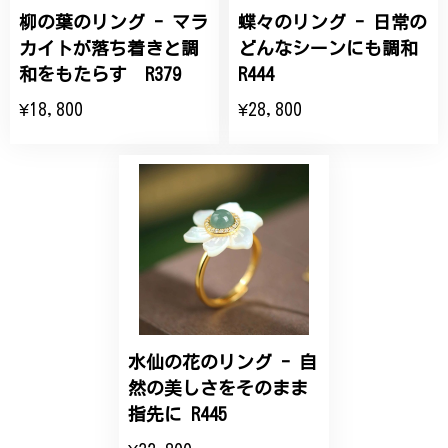
柳の葉のリング - マラ
蝶々のリング - 日常の
ひなげしの花のブローチ ご褒美 プレゼント C020
2025/07/27
カイトが落ち着きと調
どんなシーンにも調和
和をもたらす R379
R444
大切な節目のお祝いに、母へのプレゼント用に購入さ
¥18,800
¥28,800
せていただきました。実際に目にすると 華美すぎず
丁寧なデザインで、イメージ以上にとても素敵な1点
でした。ありがとうございました。
【オーダーメイド】オリジナルリング
2025/06/16
こちらのオーダーの細かい調整に何度も対応していた
だき、ありがとうございました。
水仙の花のリング - 自
然の美しさをそのまま
エレガントな蛇バングル！高級感あるスタイリッシュなデザイン B058
指先に R445
2024/11/20