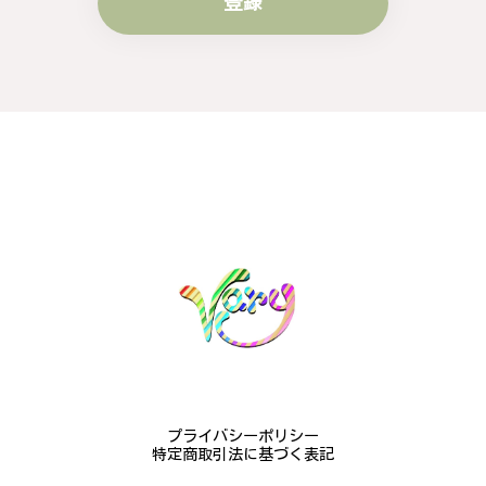
登録
梨の花をモチーフにしたシルバーリング - 優美なデザインが魅力的な指輪 R260
#16
2024/10/15
梨モチーフの作品を探していて、梨の花の指輪を見つ
け購入させていただきました。優美な枝のラインに可
憐な花が連なっている指輪、実物は写真で見る以上に
素晴らしかったです。梱包も丁寧にしていただき、安
心して受け取ることが出来ました。本当にありがとう
ございました。大切にします。
この度は梨の花の指輪をお選びいただ
き、誠にありがとうございました。お客
様にご満足いただけたこと、大変嬉しく
思っております。これからも心を込めた
作品をお届けできるよう努めてまいりま
すので、どうぞ末永くご愛用ください。
またのご利用を心よりお待ちしておりま
プライバシーポリシー
す。
特定商取引法に基づく表記