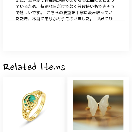
また、華やかで存在感がありながらも上品にまとまっ
ているため、特別な日だけでなく普段使いもできそう
で嬉しいです。 こちらの要望を丁寧に汲み取ってい
ただき、本当にありがとうございました。 世界にひ
とつだけの特別な作品になりました。 大切に、末永
く愛用させていただきます。
サザンカと木蓮の花のかんざし - 清々しい雰囲気を醸し出す K202
2026/05/28
Related Items
桃の花のブローチ プレゼント シルバー C002
2025/09/19
こちらの要望にもスムーズにお応えいただき、無事に
商品を受け取れました。 ありがとうございました。