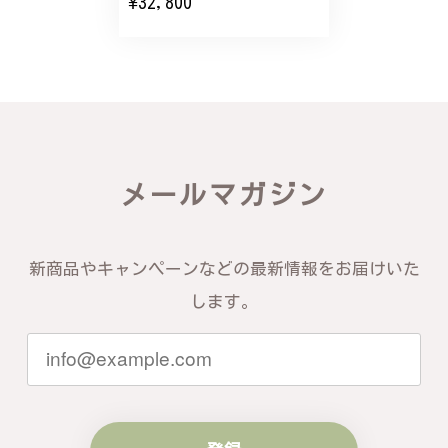
¥32,800
バングルの腕周りのサイズ直しも料金に含まれてお
り、こちらからの質問にも速やかに回答下さり、信頼
できるショップという印象を受けました。予想通り、
届いた商品は期待以上の出来で、大変満足しておりま
す。今後とも宜しくお願い致します。
この度は素晴らしいレビューをいただ
メールマガジン
き、誠にありがとうございます。お客様
にご満足いただけたこと、そして当店を
信頼いただけたことを大変嬉しく思いま
す。お届けしたバングルが期待以上との
新商品やキャンペーンなどの最新情報をお届けいた
お言葉を頂戴し、励みになります。今後
ともお客様にご満足頂けるサービスを心
します。
がけて参りますので、何かございました
らいつでもお気軽にご連絡ください。引
き続きどうぞよろしくお願い申し上げま
す。