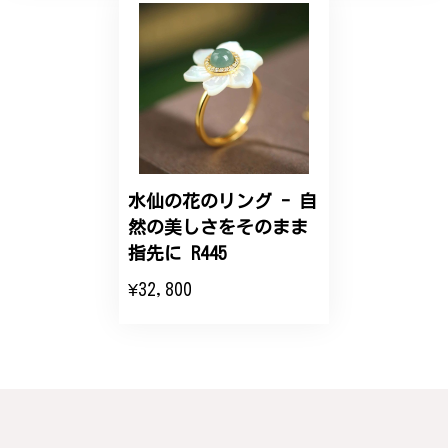
【オーダーメイド】オリジナルリング
2025/06/16
こちらのオーダーの細かい調整に何度も対応していた
だき、ありがとうございました。
水仙の花のリング - 自
然の美しさをそのまま
エレガントな蛇バングル！高級感あるスタイリッシュなデザイン B058
指先に R445
2024/11/20
¥32,800
バングルの腕周りのサイズ直しも料金に含まれてお
り、こちらからの質問にも速やかに回答下さり、信頼
できるショップという印象を受けました。予想通り、
届いた商品は期待以上の出来で、大変満足しておりま
す。今後とも宜しくお願い致します。