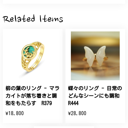
サザンカと木蓮の花のかんざし - 清々しい雰囲気を醸し出す K202
2026/05/28
Related Items
桃の花のブローチ プレゼント シルバー C002
2025/09/19
こちらの要望にもスムーズにお応えいただき、無事に
商品を受け取れました。 ありがとうございました。
柳の葉のリング - マラ
蝶々のリング - 日常の
ひなげしの花のブローチ ご褒美 プレゼント C020
2025/07/27
カイトが落ち着きと調
どんなシーンにも調和
和をもたらす R379
R444
大切な節目のお祝いに、母へのプレゼント用に購入さ
¥18,800
¥28,800
せていただきました。実際に目にすると 華美すぎず
丁寧なデザインで、イメージ以上にとても素敵な1点
でした。ありがとうございました。