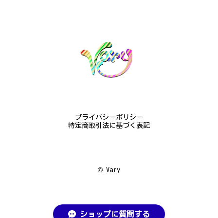
素晴らしかったです。梱包も丁寧にしていただき、安
心して受け取ることが出来ました。本当にありがとう
ございました。大切にします。
この度は梨の花の指輪をお選びいただ
き、誠にありがとうございました。お客
様にご満足いただけたこと、大変嬉しく
思っております。これからも心を込めた
作品をお届けできるよう努めてまいりま
すので、どうぞ末永くご愛用ください。
またのご利用を心よりお待ちしておりま
プライバシーポリシー
す。
特定商取引法に基づく表記
梅の花のかんざし - まるで本物の梅の花が咲いているかのような繊細さ K145
©︎ Vary
2024/08/17
プレゼント用に購入させていただきました。 到着し
た商品を確認したところ、写真で得られるイメージを
ショップに質問する