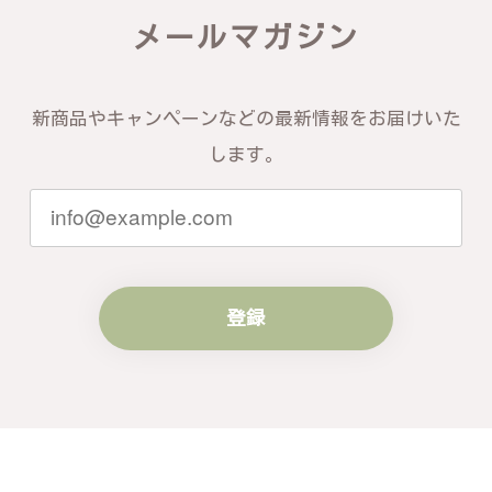
この度は素晴らしいレビューをいただ
メールマガジン
き、誠にありがとうございます。お客様
にご満足いただけたこと、そして当店を
信頼いただけたことを大変嬉しく思いま
す。お届けしたバングルが期待以上との
新商品やキャンペーンなどの最新情報をお届けいた
お言葉を頂戴し、励みになります。今後
ともお客様にご満足頂けるサービスを心
します。
がけて参りますので、何かございました
らいつでもお気軽にご連絡ください。引
き続きどうぞよろしくお願い申し上げま
す。
登録
梨の花をモチーフにしたシルバーリング - 優美なデザインが魅力的な指輪 R260
#16
2024/10/15
梨モチーフの作品を探していて、梨の花の指輪を見つ
け購入させていただきました。優美な枝のラインに可
憐な花が連なっている指輪、実物は写真で見る以上に