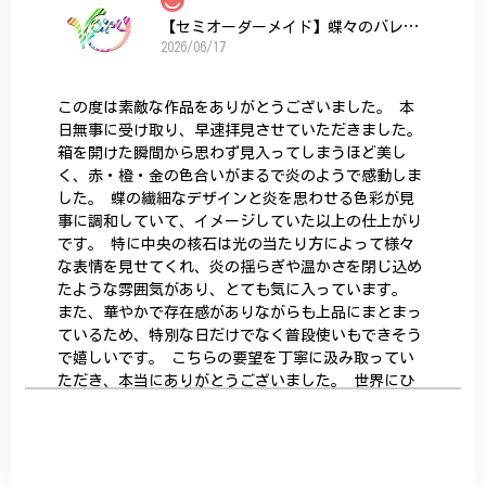
【セミオーダーメイド】蝶々のバレッタ
2026/06/17
この度は素敵な作品をありがとうございました。 本
日無事に受け取り、早速拝見させていただきました。
箱を開けた瞬間から思わず見入ってしまうほど美し
く、赤・橙・金の色合いがまるで炎のようで感動しま
した。 蝶の繊細なデザインと炎を思わせる色彩が見
事に調和していて、イメージしていた以上の仕上がり
です。 特に中央の核石は光の当たり方によって様々
な表情を見せてくれ、炎の揺らぎや温かさを閉じ込め
たような雰囲気があり、とても気に入っています。
また、華やかで存在感がありながらも上品にまとまっ
ているため、特別な日だけでなく普段使いもできそう
で嬉しいです。 こちらの要望を丁寧に汲み取ってい
ただき、本当にありがとうございました。 世界にひ
とつだけの特別な作品になりました。 大切に、末永
く愛用させていただきます。