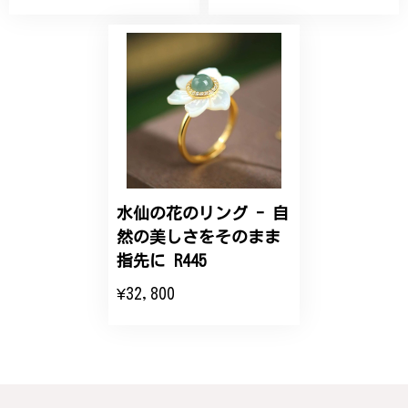
丁寧なデザインで、イメージ以上にとても素敵な1点
でした。ありがとうございました。
【オーダーメイド】オリジナルリング
2025/06/16
こちらのオーダーの細かい調整に何度も対応していた
だき、ありがとうございました。
水仙の花のリング - 自
然の美しさをそのまま
エレガントな蛇バングル！高級感あるスタイリッシュなデザイン B058
指先に R445
2024/11/20
¥32,800
バングルの腕周りのサイズ直しも料金に含まれてお
り、こちらからの質問にも速やかに回答下さり、信頼
できるショップという印象を受けました。予想通り、
届いた商品は期待以上の出来で、大変満足しておりま
す。今後とも宜しくお願い致します。