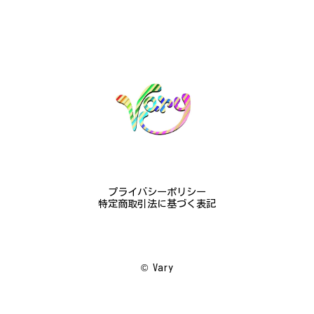
憐な花が連なっている指輪、実物は写真で見る以上に
素晴らしかったです。梱包も丁寧にしていただき、安
心して受け取ることが出来ました。本当にありがとう
ございました。大切にします。
この度は梨の花の指輪をお選びいただ
き、誠にありがとうございました。お客
様にご満足いただけたこと、大変嬉しく
思っております。これからも心を込めた
作品をお届けできるよう努めてまいりま
すので、どうぞ末永くご愛用ください。
またのご利用を心よりお待ちしておりま
プライバシーポリシー
す。
特定商取引法に基づく表記
梅の花のかんざし - まるで本物の梅の花が咲いているかのような繊細さ K145
©︎ Vary
2024/08/17