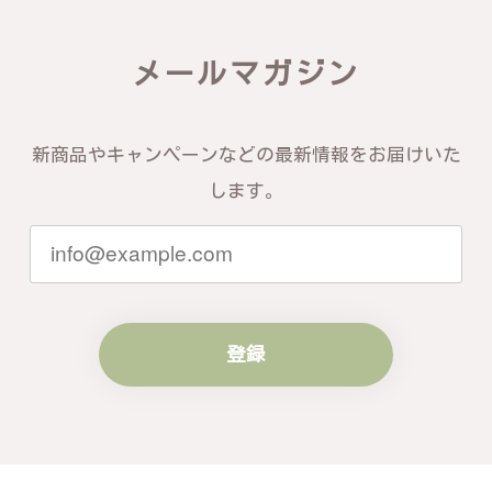
この度は素晴らしいレビューをいただ
メールマガジン
き、誠にありがとうございます。お客様
にご満足いただけたこと、そして当店を
信頼いただけたことを大変嬉しく思いま
す。お届けしたバングルが期待以上との
新商品やキャンペーンなどの最新情報をお届けいた
お言葉を頂戴し、励みになります。今後
ともお客様にご満足頂けるサービスを心
します。
がけて参りますので、何かございました
らいつでもお気軽にご連絡ください。引
き続きどうぞよろしくお願い申し上げま
す。
登録
梨の花をモチーフにしたシルバーリング - 優美なデザインが魅力的な指輪 R260
#16
2024/10/15
梨モチーフの作品を探していて、梨の花の指輪を見つ
け購入させていただきました。優美な枝のラインに可