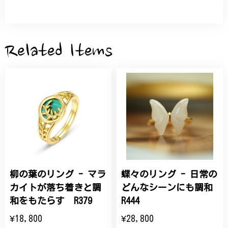
サザンカと木蓮の花のかんざし - 清々しい雰囲気を醸し出す K202
2026/05/28
Related Items
桃の花のブローチ プレゼント シルバー C002
2025/09/19
こちらの要望にもスムーズにお応えいただき、無事に
商品を受け取れました。 ありがとうございました。
柳の葉のリング - マラ
蝶々のリング - 日常の
ひなげしの花のブローチ ご褒美 プレゼント C020
2025/07/27
カイトが落ち着きと調
どんなシーンにも調和
和をもたらす R379
R444
大切な節目のお祝いに、母へのプレゼント用に購入さ
¥18,800
¥28,800
せていただきました。実際に目にすると 華美すぎず