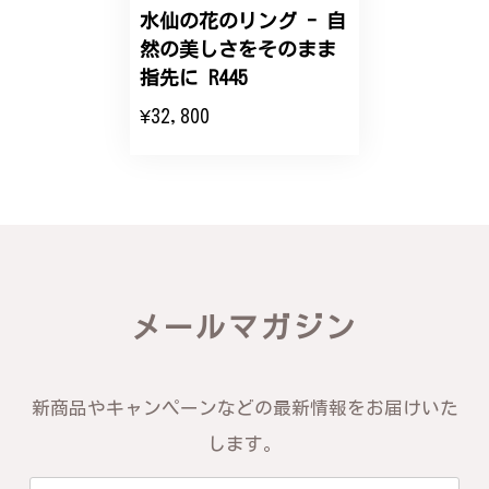
水仙の花のリング - 自
然の美しさをそのまま
エレガントな蛇バングル！高級感あるスタイリッシュなデザイン B058
指先に R445
2024/11/20
¥32,800
バングルの腕周りのサイズ直しも料金に含まれてお
り、こちらからの質問にも速やかに回答下さり、信頼
できるショップという印象を受けました。予想通り、
届いた商品は期待以上の出来で、大変満足しておりま
す。今後とも宜しくお願い致します。
この度は素晴らしいレビューをいただ
メールマガジン
き、誠にありがとうございます。お客様
にご満足いただけたこと、そして当店を
信頼いただけたことを大変嬉しく思いま
す。お届けしたバングルが期待以上との
新商品やキャンペーンなどの最新情報をお届けいた
お言葉を頂戴し、励みになります。今後
ともお客様にご満足頂けるサービスを心
します。
がけて参りますので、何かございました
らいつでもお気軽にご連絡ください。引