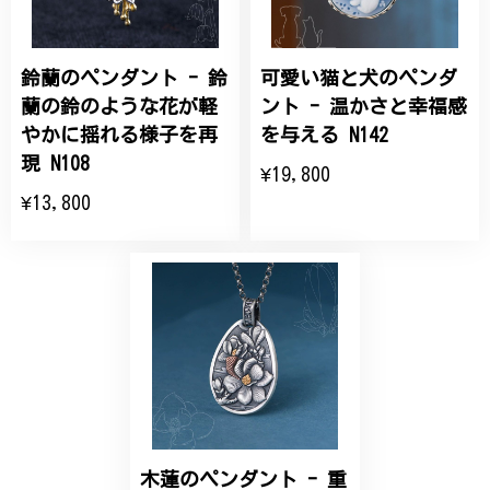
鈴蘭のペンダント - 鈴
可愛い猫と犬のペンダ
ひなげしの花のブローチ ご褒美 プレゼント C020
2025/07/27
蘭の鈴のような花が軽
ント - 温かさと幸福感
やかに揺れる様子を再
を与える N142
大切な節目のお祝いに、母へのプレゼント用に購入さ
現 N108
¥19,800
せていただきました。実際に目にすると 華美すぎず
¥13,800
丁寧なデザインで、イメージ以上にとても素敵な1点
でした。ありがとうございました。
【オーダーメイド】オリジナルリング
2025/06/16
こちらのオーダーの細かい調整に何度も対応していた
だき、ありがとうございました。
木蓮のペンダント - 重