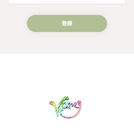
登録
梨の花をモチーフにしたシルバーリング - 優美なデザインが魅力的な指輪 R260
#16
2024/10/15
梨モチーフの作品を探していて、梨の花の指輪を見つ
け購入させていただきました。優美な枝のラインに可
憐な花が連なっている指輪、実物は写真で見る以上に
素晴らしかったです。梱包も丁寧にしていただき、安
心して受け取ることが出来ました。本当にありがとう
ございました。大切にします。
この度は梨の花の指輪をお選びいただ
き、誠にありがとうございました。お客
様にご満足いただけたこと、大変嬉しく
思っております。これからも心を込めた
作品をお届けできるよう努めてまいりま
すので、どうぞ末永くご愛用ください。
またのご利用を心よりお待ちしておりま