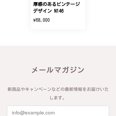
エレガントな蛇バングル！高級感あるスタイリッシュなデザイン B058
厚感のあるビンテージ
2024/11/20
デザイン N146
¥68,000
バングルの腕周りのサイズ直しも料金に含まれてお
り、こちらからの質問にも速やかに回答下さり、信頼
できるショップという印象を受けました。予想通り、
届いた商品は期待以上の出来で、大変満足しておりま
す。今後とも宜しくお願い致します。
この度は素晴らしいレビューをいただ
き、誠にありがとうございます。お客様
メールマガジン
にご満足いただけたこと、そして当店を
信頼いただけたことを大変嬉しく思いま
す。お届けしたバングルが期待以上との
お言葉を頂戴し、励みになります。今後
新商品やキャンペーンなどの最新情報をお届けいた
ともお客様にご満足頂けるサービスを心
がけて参りますので、何かございました
します。
らいつでもお気軽にご連絡ください。引
き続きどうぞよろしくお願い申し上げま
す。