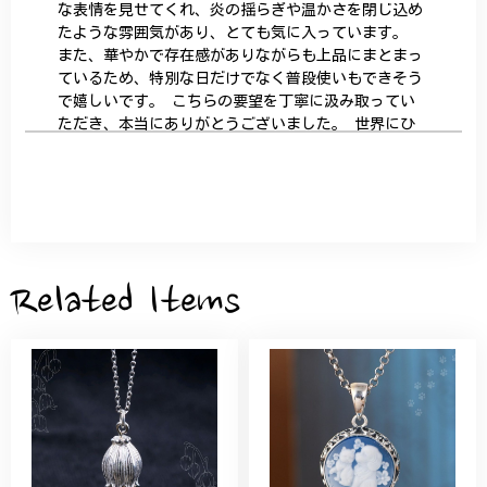
な表情を見せてくれ、炎の揺らぎや温かさを閉じ込め
たような雰囲気があり、とても気に入っています。
また、華やかで存在感がありながらも上品にまとまっ
ているため、特別な日だけでなく普段使いもできそう
で嬉しいです。 こちらの要望を丁寧に汲み取ってい
ただき、本当にありがとうございました。 世界にひ
とつだけの特別な作品になりました。 大切に、末永
く愛用させていただきます。
サザンカと木蓮の花のかんざし - 清々しい雰囲気を醸し出す K202
2026/05/28
Related Items
桃の花のブローチ プレゼント シルバー C002
2025/09/19
こちらの要望にもスムーズにお応えいただき、無事に
商品を受け取れました。 ありがとうございました。