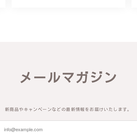
リング - 優美なデザインが魅力的な指輪 R260
輪を見つけ購入させていただきました。優美な枝のラインに可憐な花が
き、安心して受け取ることが出来ました。本当にありがとうございまし
びいただき、誠にありがとうございました。お客様にご満足いただけた
メールマガジン
できるよう努めてまいりますので、どうぞ末永くご愛用ください。また
新商品やキャンペーンなどの最新情報をお届けいたします。
物の梅の花が咲いているかのような繊細さ K145
 到着した商品を確認したところ、写真で得られるイメージを上回った商