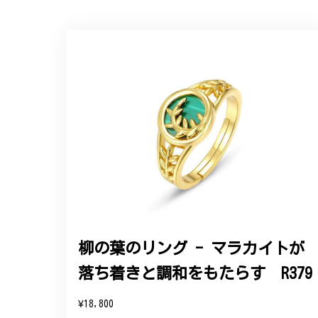
【オーダーメイド】オリジナ
2025/06/16
こちらのオーダーの細かい調整に何度も対応
エレガントな蛇バングル！高級
2024/11/20
バングルの腕周りのサイズ直しも料金に含ま
た商品は期待以上の出来で、大変満足してお
柳の葉のリング - マラカイトが
落ち着きと調和をもたらす R379
この度は素晴らしいレビュー
変嬉しく思います。お届けし
¥18,800
参りますので、何かございま