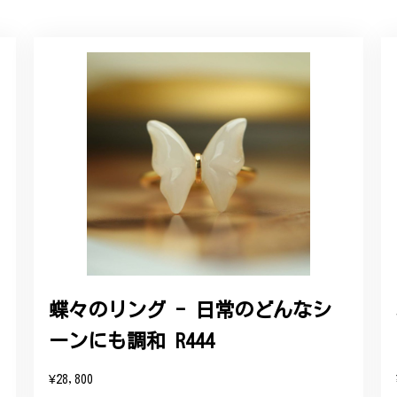
ルリング
していただき、ありがとうございました。
感あるスタイリッシュなデザイン B058
れており、こちらからの質問にも速やかに回答下さり、信頼できるショ
ります。今後とも宜しくお願い致します。
蝶々のリング - 日常のどんなシ
ーンにも調和 R444
をいただき、誠にありがとうございます。お客様にご満足いただけたこ
たバングルが期待以上とのお言葉を頂戴し、励みになります。今後とも
¥28,800
したらいつでもお気軽にご連絡ください。引き続きどうぞよろしくお願