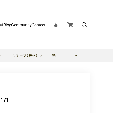
ut
Blog
Community
Contact
ー
モチーフ(幾何)
柄
71