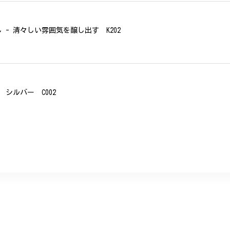
- 清々しい雰囲気を醸し出す K202
シルバー C002
、無事に商品を受け取れました。 ありがとうございました。
美 プレゼント C020
に購入させていただきました。実際に目にすると 華美すぎず丁寧なデザ