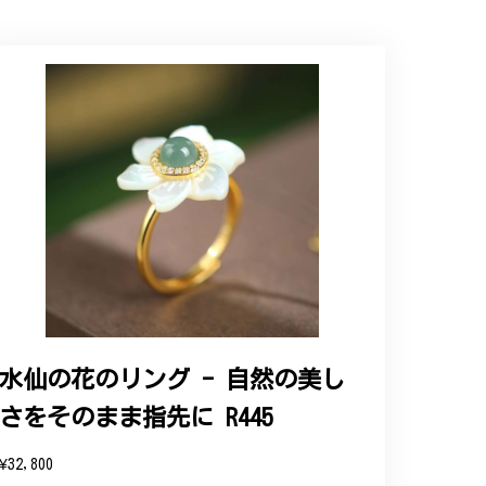
ップという印象を受けました。予想通り、届い
水仙の花のリング - 自然の美し
さをそのまま指先に R445
と、そして当店を信頼いただけたことを大
お客様にご満足頂けるサービスを心がけて
¥32,800
い申し上げます。