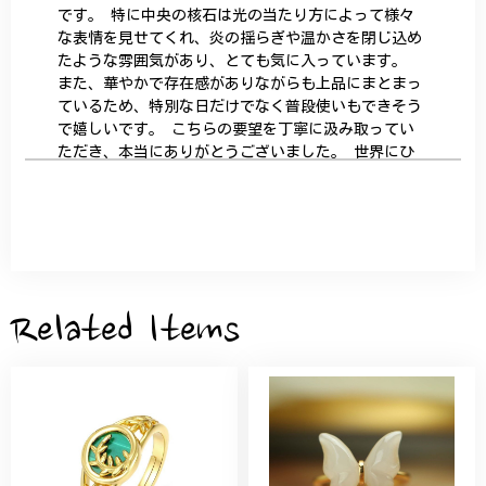
です。 特に中央の核石は光の当たり方によって様々
な表情を見せてくれ、炎の揺らぎや温かさを閉じ込め
たような雰囲気があり、とても気に入っています。
また、華やかで存在感がありながらも上品にまとまっ
ているため、特別な日だけでなく普段使いもできそう
で嬉しいです。 こちらの要望を丁寧に汲み取ってい
ただき、本当にありがとうございました。 世界にひ
とつだけの特別な作品になりました。 大切に、末永
く愛用させていただきます。
サザンカと木蓮の花のかんざし - 清々しい雰囲気を醸し出す K202
2026/05/28
Related Items
桃の花のブローチ プレゼント シルバー C002
2025/09/19
こちらの要望にもスムーズにお応えいただき、無事に