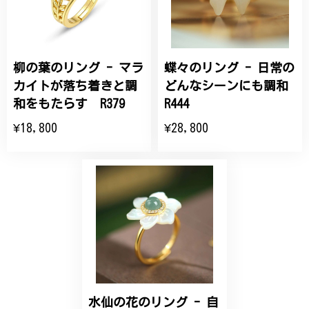
商品を受け取れました。 ありがとうございました。
柳の葉のリング - マラ
蝶々のリング - 日常の
ひなげしの花のブローチ ご褒美 プレゼント C020
2025/07/27
カイトが落ち着きと調
どんなシーンにも調和
和をもたらす R379
R444
大切な節目のお祝いに、母へのプレゼント用に購入さ
¥18,800
¥28,800
せていただきました。実際に目にすると 華美すぎず
丁寧なデザインで、イメージ以上にとても素敵な1点
でした。ありがとうございました。
【オーダーメイド】オリジナルリング
2025/06/16
こちらのオーダーの細かい調整に何度も対応していた
だき、ありがとうございました。
水仙の花のリング - 自