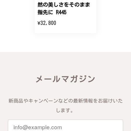
然の美しさをそのまま
エレガントな蛇バングル！高級感あるスタイリッシュなデザイン B058
指先に R445
2024/11/20
¥32,800
バングルの腕周りのサイズ直しも料金に含まれてお
り、こちらからの質問にも速やかに回答下さり、信頼
できるショップという印象を受けました。予想通り、
届いた商品は期待以上の出来で、大変満足しておりま
す。今後とも宜しくお願い致します。
この度は素晴らしいレビューをいただ
メールマガジン
き、誠にありがとうございます。お客様
にご満足いただけたこと、そして当店を
信頼いただけたことを大変嬉しく思いま
す。お届けしたバングルが期待以上との
新商品やキャンペーンなどの最新情報をお届けいた
お言葉を頂戴し、励みになります。今後
ともお客様にご満足頂けるサービスを心
します。
がけて参りますので、何かございました
らいつでもお気軽にご連絡ください。引
き続きどうぞよろしくお願い申し上げま