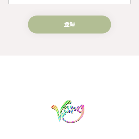
す。
登録
梨の花をモチーフにしたシルバーリング - 優美なデザインが魅力的な指輪 R260
#16
2024/10/15
梨モチーフの作品を探していて、梨の花の指輪を見つ
け購入させていただきました。優美な枝のラインに可
憐な花が連なっている指輪、実物は写真で見る以上に
素晴らしかったです。梱包も丁寧にしていただき、安
心して受け取ることが出来ました。本当にありがとう
ございました。大切にします。
この度は梨の花の指輪をお選びいただ
き、誠にありがとうございました。お客
様にご満足いただけたこと、大変嬉しく
思っております。これからも心を込めた
作品をお届けできるよう努めてまいりま
すので、どうぞ末永くご愛用ください。