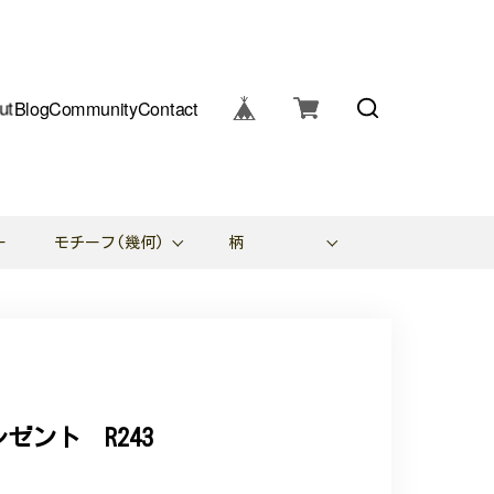
ut
Blog
Community
Contact
ー
モチーフ(幾何)
柄
ント R243