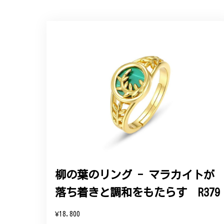
【オーダーメイド】オリジナ
2025/06/16
こちらのオーダーの細かい調整に何度も対応
エレガントな蛇バングル！高級
2024/11/20
バングルの腕周りのサイズ直しも料金に含ま
た商品は期待以上の出来で、大変満足してお
柳の葉のリング - マラカイトが
落ち着きと調和をもたらす R379
この度は素晴らしいレビュー
変嬉しく思います。お届けし
¥18,800
参りますので、何かございま