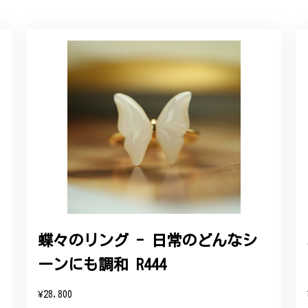
ルリング
していただき、ありがとうございました。
感あるスタイリッシュなデザイン B058
れており、こちらからの質問にも速やかに回答下さり、信頼できるショ
ります。今後とも宜しくお願い致します。
蝶々のリング - 日常のどんなシ
ーンにも調和 R444
をいただき、誠にありがとうございます。お客様にご満足いただけたこ
たバングルが期待以上とのお言葉を頂戴し、励みになります。今後とも
¥28,800
したらいつでもお気軽にご連絡ください。引き続きどうぞよろしくお願