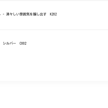
- 清々しい雰囲気を醸し出す K202
シルバー C002
、無事に商品を受け取れました。 ありがとうございました。
美 プレゼント C020
に購入させていただきました。実際に目にすると 華美すぎず丁寧なデザ