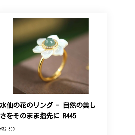
ップという印象を受けました。予想通り、届い
水仙の花のリング - 自然の美し
さをそのまま指先に R445
と、そして当店を信頼いただけたことを大
お客様にご満足頂けるサービスを心がけて
¥32,800
い申し上げます。