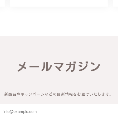
リング - 優美なデザインが魅力的な指輪 R260
輪を見つけ購入させていただきました。優美な枝のラインに可憐な花が
き、安心して受け取ることが出来ました。本当にありがとうございまし
びいただき、誠にありがとうございました。お客様にご満足いただけた
メールマガジン
できるよう努めてまいりますので、どうぞ末永くご愛用ください。また
新商品やキャンペーンなどの最新情報をお届けいたします。
物の梅の花が咲いているかのような繊細さ K145
 到着した商品を確認したところ、写真で得られるイメージを上回った商