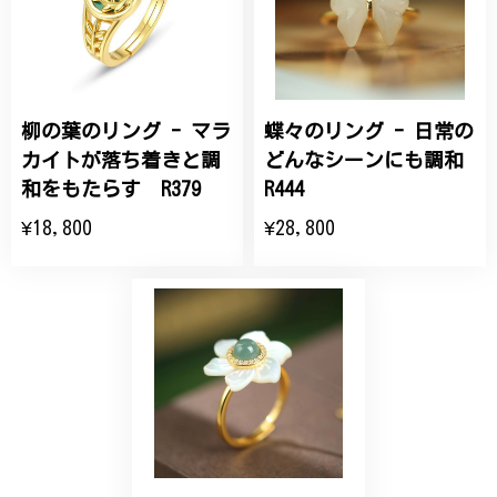
こちらの要望にもスムーズにお応えいただき、無事に
商品を受け取れました。 ありがとうございました。
柳の葉のリング - マラ
蝶々のリング - 日常の
ひなげしの花のブローチ ご褒美 プレゼント C020
2025/07/27
カイトが落ち着きと調
どんなシーンにも調和
和をもたらす R379
R444
大切な節目のお祝いに、母へのプレゼント用に購入さ
¥18,800
¥28,800
せていただきました。実際に目にすると 華美すぎず
丁寧なデザインで、イメージ以上にとても素敵な1点
でした。ありがとうございました。
【オーダーメイド】オリジナルリング
2025/06/16
こちらのオーダーの細かい調整に何度も対応していた
だき、ありがとうございました。