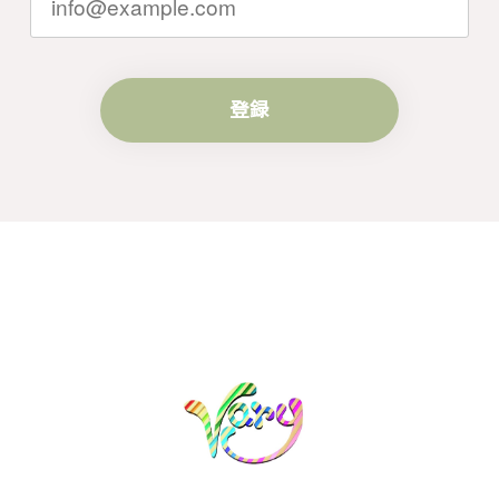
き続きどうぞよろしくお願い申し上げま
す。
登録
梨の花をモチーフにしたシルバーリング - 優美なデザインが魅力的な指輪 R260
#16
2024/10/15
梨モチーフの作品を探していて、梨の花の指輪を見つ
け購入させていただきました。優美な枝のラインに可
憐な花が連なっている指輪、実物は写真で見る以上に
素晴らしかったです。梱包も丁寧にしていただき、安
心して受け取ることが出来ました。本当にありがとう
ございました。大切にします。
この度は梨の花の指輪をお選びいただ
き、誠にありがとうございました。お客
様にご満足いただけたこと、大変嬉しく
思っております。これからも心を込めた
作品をお届けできるよう努めてまいりま