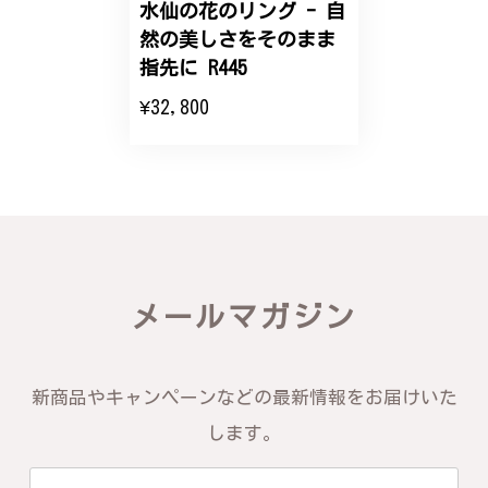
水仙の花のリング - 自
然の美しさをそのまま
エレガントな蛇バングル！高級感あるスタイリッシュなデザイン B058
指先に R445
2024/11/20
¥32,800
バングルの腕周りのサイズ直しも料金に含まれてお
り、こちらからの質問にも速やかに回答下さり、信頼
できるショップという印象を受けました。予想通り、
届いた商品は期待以上の出来で、大変満足しておりま
す。今後とも宜しくお願い致します。
この度は素晴らしいレビューをいただ
メールマガジン
き、誠にありがとうございます。お客様
にご満足いただけたこと、そして当店を
信頼いただけたことを大変嬉しく思いま
す。お届けしたバングルが期待以上との
新商品やキャンペーンなどの最新情報をお届けいた
お言葉を頂戴し、励みになります。今後
ともお客様にご満足頂けるサービスを心
します。
がけて参りますので、何かございました
らいつでもお気軽にご連絡ください。引