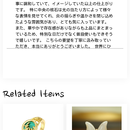
事に調和していて、イメージしていた以上の仕上がり
です。 特に中央の核石は光の当たり方によって様々
な表情を見せてくれ、炎の揺らぎや温かさを閉じ込め
たような雰囲気があり、とても気に入っています。
また、華やかで存在感がありながらも上品にまとまっ
ているため、特別な日だけでなく普段使いもできそう
で嬉しいです。 こちらの要望を丁寧に汲み取ってい
ただき、本当にありがとうございました。 世界にひ
とつだけの特別な作品になりました。 大切に、末永
く愛用させていただきます。
サザンカと木蓮の花のかんざし - 清々しい雰囲気を醸し出す K202
2026/05/28
Related Items
桃の花のブローチ プレゼント シルバー C002
2025/09/19